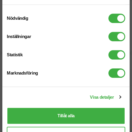
Samtyckesval
Nödvändig
Inställningar
Statistik
Designskiss inom 1 h
Marknadsföring
Fri offert
Prisgaranti
Visa detaljer
Snabb leverans
Tillåt alla
Vi hjälper dig gärna!