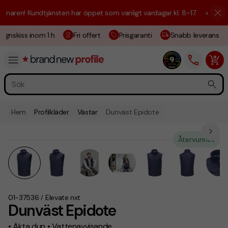
aren! Kundtjänsten har öppet som vanligt vardagar kl. 8–17.
☀️ Vi är h
ignskiss inom 1 h
Fri offert
Prisgaranti
Snabb leverans
Hem
Profilkläder
Västar
Dunväst Epidote
Återvunnet
01-37536
Elevate nxt
/
Dunväst Epidote
• Äkta dun • Vattenavvisande