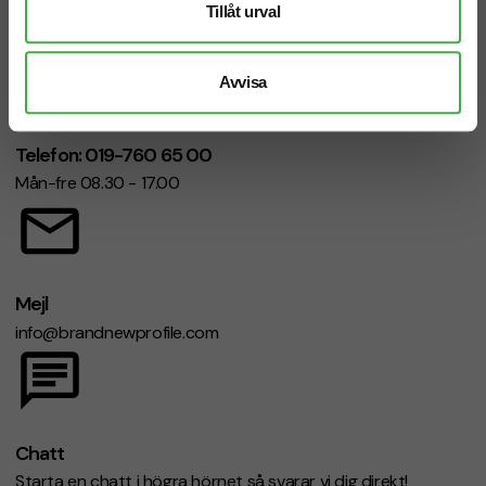
Tillåt urval
Avvisa
Telefon: 019-760 65 00
Mån-fre 08.30 - 17.00
Mejl
info@brandnewprofile.com
Chatt
Starta en chatt i högra hörnet så svarar vi dig direkt!