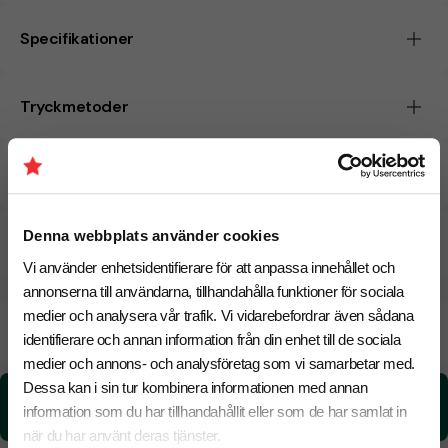
Specifikationer
Tryckmetoder
Pristabell
Denna webbplats använder cookies
CO₂e -avtryck
Vi använder enhetsidentifierare för att anpassa innehållet och
annonserna till användarna, tillhandahålla funktioner för sociala
medier och analysera vår trafik. Vi vidarebefordrar även sådana
Beräknad leveranstid:
6 arbetsdagar
18 Augusti
identifierare och annan information från din enhet till de sociala
Snabbare leverans? Kontakta oss.
medier och annons- och analysföretag som vi samarbetar med.
Dessa kan i sin tur kombinera informationen med annan
CO₂e -avtryck:
information som du har tillhandahållit eller som de har samlat in
4,29738723040219 kg CO₂e / per styck
när du har använt deras tjänster.