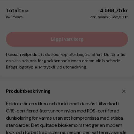
Totalt
4 568,75 kr
5
st
inkl. moms
exkl. moms 3 655,00 kr
Lägg i varukorg
I kassan väljer du att slutföra köp eller begära offert. Du får alltid
en skiss och pris för godkännande innan ordern blir bindande.
Bifoga logotyp eller tryckfil vid utcheckning.
Produktbeskrivning
Epidote är en stilren och funktionell dunväst tillverkad i
GRS-certifierad återvunnen nylon med RDS-certifierad
dunisolering för värme utan att kompromissa med etiska
standarder. Det quiltade bikakemönstret ger en modern
look och förbättrad isolering, medan den vattenavvisande