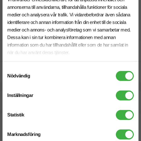
panelerna.
annonserna till användarna, tillhandahålla funktioner för sociala
Har du specifika önskemål om placering eller storlek? Hör
medier och analysera vår trafik. Vi vidarebefordrar även sådana
av dig, så hjälper vi dig att hitta den bästa lösningen!
identifierare och annan information från din enhet till de sociala
medier och annons- och analysföretag som vi samarbetar med.
Dessa kan i sin tur kombinera informationen med annan
information som du har tillhandahållit eller som de har samlat in
Specifikationer
när du har använt deras tjänster.
Samtyckesval
Pristabell
Nödvändig
Inställningar
Beräknad leveranstid:
10 arbetsdagar
21 Augusti
Snabbare leverans? Kontakta oss.
Statistik
Marknadsföring