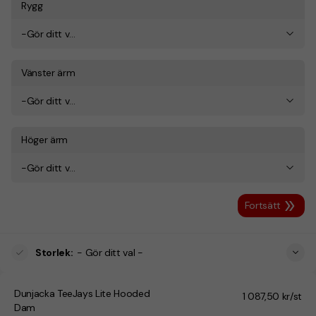
Rygg
-Gör ditt val-
Vänster ärm
-Gör ditt val-
Höger ärm
-Gör ditt val-
Fortsätt
Storlek
:
- Gör ditt val -
Dunjacka TeeJays Lite Hooded
1 087,50 kr/st
Dam