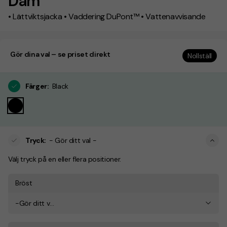
Dam
• Lättviktsjacka • Vaddering DuPont™ • Vattenavvisande
Gör dina val – se priset direkt
Nollställ
Färger
:
Black
Tryck
:
- Gör ditt val -
Välj tryck på en eller flera positioner.
Bröst
-Gör ditt val-