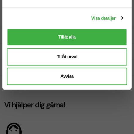
Visa detaljer
Designskiss inom 1 h
Tillåt alla
Fri offert
Tillåt urval
Prisgaranti
Avvisa
Snabb leverans
Vi hjälper dig gärna!