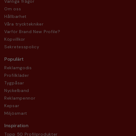
Vanliga frågor
Om oss
Hållbarhet
Våra trycktekniker
Varför Brand New Profile?
Köpvillkor
Sekretesspolicy
Populärt
Reklamgodis
Profilkläder
Tygpåsar
Nyckelband
Reklampennor
Kepsar
Miljösmart
Inspiration
Topp 50 Profilprodukter