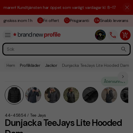
aren! Kundtjänsten har öppet som vanligt vardagar kl. 8–17.
☀️ Vi är h
ignskiss inom 1 h
Fri offert
Prisgaranti
Snabb leverans
Hem
Profilkläder
Jackor
Dunjacka TeeJays Lite Hooded Dam
Återvunnet
44-45854
Tee Jays
/
Dunjacka TeeJays Lite Hooded