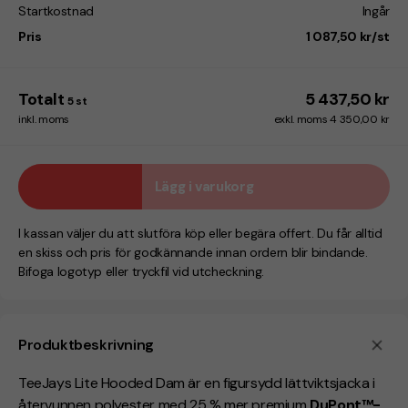
Startkostnad
Ingår
Pris
1 087,50 kr/st
Totalt
5 437,50 kr
5
st
inkl. moms
exkl. moms 4 350,00 kr
Lägg i varukorg
I kassan väljer du att slutföra köp eller begära offert. Du får alltid
en skiss och pris för godkännande innan ordern blir bindande.
Bifoga logotyp eller tryckfil vid utcheckning.
Produktbeskrivning
TeeJays Lite Hooded Dam är en figursydd lättviktsjacka i
återvunnen polyester med 25 % mer premium
DuPont™-