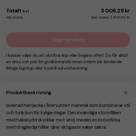
Totalt
3 006,25 kr
5
st
inkl. moms
exkl. moms 2 405,00 kr
Lägg i varukorg
I kassan väljer du att slutföra köp eller begära offert. Du får alltid
en skiss och pris för godkännande innan ordern blir bindande.
Bifoga logotyp eller tryckfil vid utcheckning.
Produktbeskrivning
Isolerad herrjacka i
återvunnet material som kombinerar stil
och funktion för kyliga dagar. Den invändiga stormfliken
med hakskydd skyddar mot vind, medan en bröstficka
med dragkedja håller dina viktigaste saker säkra.