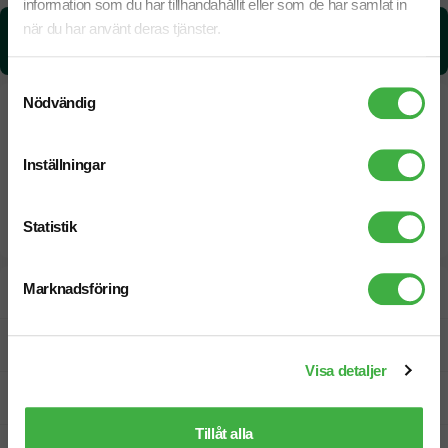
information som du har tillhandahållit eller som de har samlat in
när du har använt deras tjänster.
CO₂e -avtryck:
4,5479 kg CO₂e / per styck
Samtyckesval
Nödvändig
Inställningar
Statistik
Marknadsföring
Designskiss inom 1 h
Fri offert
Visa detaljer
Prisgaranti
Tillåt alla