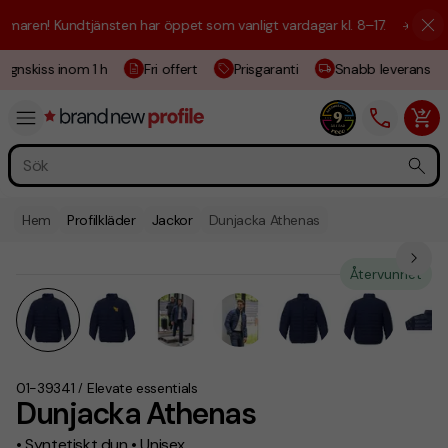
aren! Kundtjänsten har öppet som vanligt vardagar kl. 8–17.
☀️ Vi är h
gnskiss inom 1 h
Fri offert
Prisgaranti
Snabb leverans
Hem
Profilkläder
Jackor
Dunjacka Athenas
Återvunnet
01-39341
Elevate essentials
/
Dunjacka Athenas
• Syntetiskt dun • Unisex