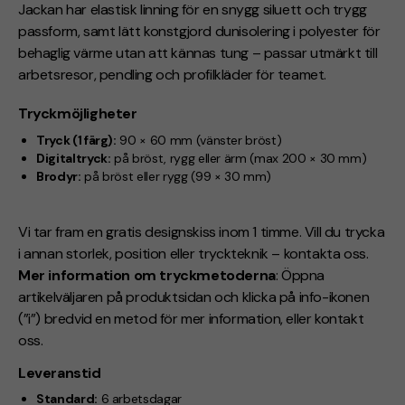
Jackan har elastisk linning för en snygg siluett och trygg
passform, samt lätt konstgjord
dunisolering i polyester
för
behaglig värme utan att kännas tung – passar utmärkt till
arbetsresor, pendling och profilkläder för teamet.
Tryckmöjligheter
Tryck (1 färg):
90 × 60 mm (vänster bröst)
Digitaltryck:
på bröst, rygg eller ärm (max 200 × 30 mm)
Brodyr:
på bröst eller rygg (99 × 30 mm)
Vi tar fram en gratis designskiss inom 1 timme. Vill du trycka
i annan storlek, position eller tryckteknik – kontakta oss.
Mer information om tryckmetoderna
: Öppna
artikelväljaren på produktsidan och klicka på info-ikonen
(”i”) bredvid en metod för mer information, eller kontakt
oss.
Leveranstid
Standard:
6 arbetsdagar