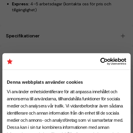
Express:
4–5 arbetsdagar
(kontakta oss för pris och
tillgänglighet)
Specifikationer
Tryckmetoder
Pristabell
Denna webbplats använder cookies
Vi använder enhetsidentifierare för att anpassa innehållet och
CO₂e -avtryck
annonserna till användarna, tillhandahålla funktioner för sociala
medier och analysera vår trafik. Vi vidarebefordrar även sådana
identifierare och annan information från din enhet till de sociala
medier och annons- och analysföretag som vi samarbetar med.
Beräknad leveranstid:
6 arbetsdagar
18 Augusti
Snabbare leverans? Kontakta oss.
Dessa kan i sin tur kombinera informationen med annan