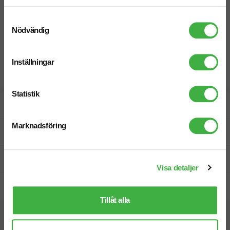
Samtyckesval
Nödvändig
Inställningar
Statistik
Designskiss inom 1 h
Marknadsföring
Fri offert
Prisgaranti
Visa detaljer
Snabb leverans
Tillåt alla
Vi hjälper dig gärna!