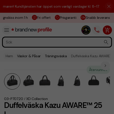
aren! Kundtjänsten har öppet som vanligt vardagar kl. 8–17.
☀️ Vi är h
gnskiss inom 1 h
Fri offert
Prisgaranti
Snabb leverans
Hem
Väskor & Påsar
Träningsväska
Duffelväska Kazu AWARE™ 
Återvunnet
03-P707.20
XD Collection
/
Duffelväska Kazu AWARE™ 25