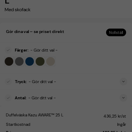
L
Med skofack
Gör dina val – se priset direkt
Nollställ
Färger
:
- Gör ditt val -
Tryck
:
- Gör ditt val -
Antal
:
- Gör ditt val -
Duffelväska Kazu AWARE™ 25 L
436,25 kr/st
Startkostnad
Ingår