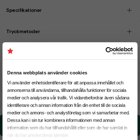
Specifikationer
Tryckmetoder
Pristabell
Denna webbplats använder cookies
CO₂e -avtryck
Vi använder enhetsidentifierare för att anpassa innehållet och
annonserna till användarna, tillhandahålla funktioner för sociala
medier och analysera vår trafik. Vi vidarebefordrar även sådana
Beräknad leveranstid:
8 arbetsdagar
18 Augusti
identifierare och annan information från din enhet till de sociala
Snabbare leverans? Kontakta oss.
medier och annons- och analysföretag som vi samarbetar med.
Dessa kan i sin tur kombinera informationen med annan
CO₂e -avtryck:
information som du har tillhandahållit eller som de har samlat in
4.48 kg CO₂e / per styck
när du har använt deras tjänster.