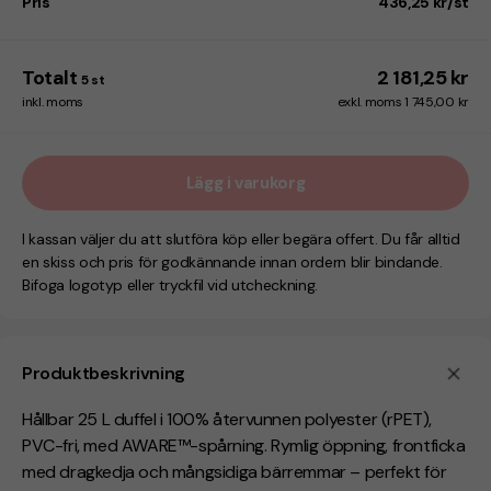
Pris
436,25 kr/st
Totalt
2 181,25 kr
5
st
inkl. moms
exkl. moms 1 745,00 kr
Lägg i varukorg
I kassan väljer du att slutföra köp eller begära offert. Du får alltid
en skiss och pris för godkännande innan ordern blir bindande.
Bifoga logotyp eller tryckfil vid utcheckning.
Produktbeskrivning
Hållbar 25 L duffel i 100% återvunnen polyester (rPET),
PVC-fri, med AWARE™-spårning. Rymlig öppning, frontficka
med dragkedja och mångsidiga bärremmar – perfekt för