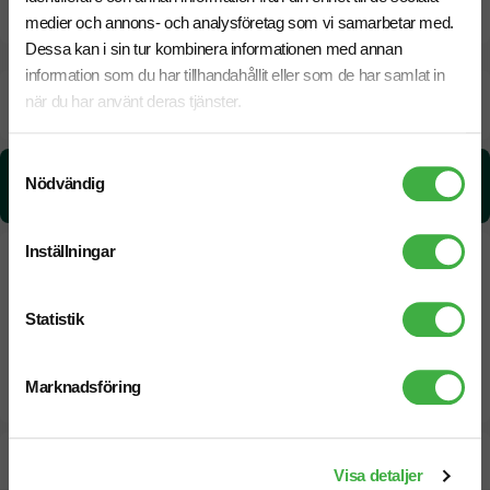
CO₂e -avtryck
medier och annons- och analysföretag som vi samarbetar med.
Dessa kan i sin tur kombinera informationen med annan
information som du har tillhandahållit eller som de har samlat in
Beräknad leveranstid:
6 arbetsdagar
när du har använt deras tjänster.
18 Augusti
Snabbare leverans? Kontakta oss.
Samtyckesval
CO₂e -avtryck:
Nödvändig
0,30770684 kg CO₂e / per styck
Inställningar
Statistik
Marknadsföring
Designskiss inom 1 h
Visa detaljer