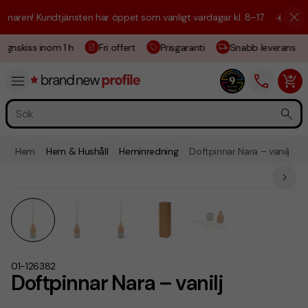
aren! Kundtjänsten har öppet som vanligt vardagar kl. 8–17.
☀️ Vi är h
gnskiss inom 1 h
Fri offert
Prisgaranti
Snabb leverans
Hem
Hem & Hushåll
Heminredning
Doftpinnar Nara – vanilj
01-126382
Doftpinnar Nara – vanilj