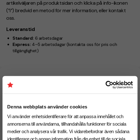
artikelväljaren på produktsidan och klicka på info-ikonen
(”i”) bredvid en metod för mer information, eller kontakt
oss.
Leveranstid
Standard:
6 arbetsdagar
Express:
4–5 arbetsdagar
(kontakta oss för pris och
tillgänglighet)
Specifikationer
Tryckmetoder
Denna webbplats använder cookies
Vi använder enhetsidentifierare för att anpassa innehållet och
Pristabell
annonserna till användarna, tillhandahålla funktioner för sociala
medier och analysera vår trafik. Vi vidarebefordrar även sådana
identifierare och annan information från din enhet till de sociala