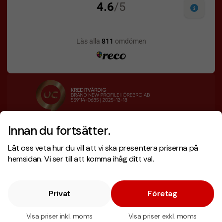
Innan du fortsätter.
Designskiss inom 1 h
Prisgaranti
Låt oss veta hur du vill att vi ska presentera priserna på
Fri offert
Snabb leverans
hemsidan. Vi ser till att komma ihåg ditt val.
Privat
Företag
Copyright © 2026 . Brand New Profile AB
E-handel
av Wombit.
Visa priser inkl. moms
Visa priser exkl. moms