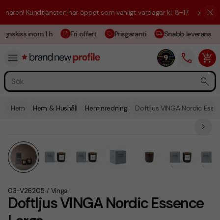
aren! Kundtjänsten har öppet som vanligt vardagar kl. 8–17.
☀️ Vi är h
ignskiss inom 1 h
Fri offert
Prisgaranti
Snabb leverans
Hem
Hem & Hushåll
Heminredning
Doftljus VINGA Nordic Esse
03-V26205
Vinga
/
Doftljus VINGA Nordic Essence