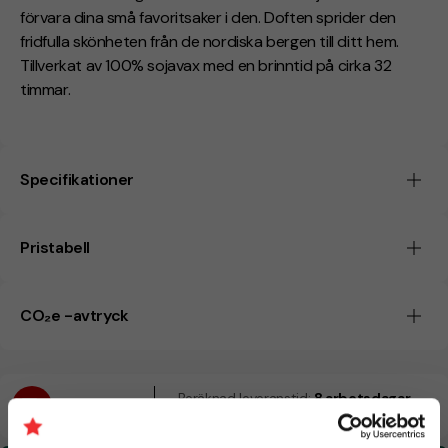
förvara dina små favoritsaker i den. Doften sprider den
fridfulla skönheten från de nordiska bergen till ditt hem.
Tillverkat av 100% sojavax med en brinntid på cirka 32
timmar.
Specifikationer
Pristabell
CO₂e -avtryck
Beräknad leveranstid:
8 arbetsdagar
19 Augusti
Snabbare leverans? Kontakta oss.