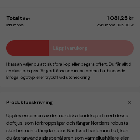
Totalt
1 081,25 kr
5
st
inkl. moms
exkl. moms 865,00 kr
Lägg i varukorg
I kassan väljer du att slutföra köp eller begära offert. Du får alltid
en skiss och pris för godkännande innan ordern blir bindande.
Bifoga logotyp eller tryckfil vid utcheckning.
Produktbeskrivning
Upplev essensen av det nordiska landskapet med dessa
doftljus, som förkroppsligar och fångar Nordens robusta
skönhet och otämjda natur. När ljuset har brunnit ut, kan
du återanvända glasbehållaren som värmeljushållare eller