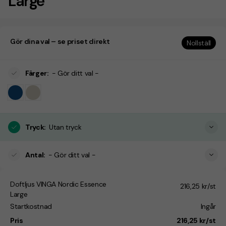
Large
Gör dina val – se priset direkt
Nollställ
Färger
:
- Gör ditt val -
Tryck
:
Utan tryck
Antal
:
- Gör ditt val -
Doftljus VINGA Nordic Essence
216,25 kr/st
Large
Startkostnad
Ingår
Pris
216,25 kr/st