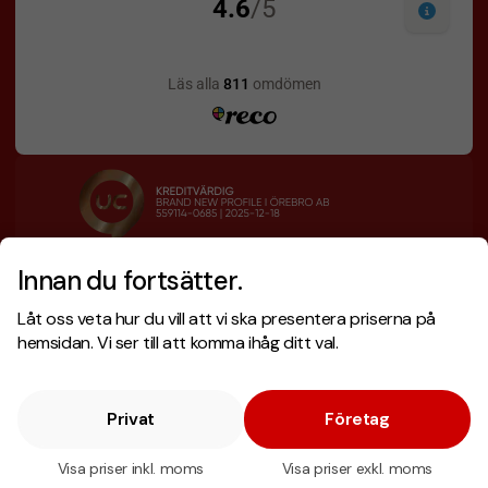
Innan du fortsätter.
Designskiss inom 1 h
Prisgaranti
Låt oss veta hur du vill att vi ska presentera priserna på
Fri offert
Snabb leverans
hemsidan. Vi ser till att komma ihåg ditt val.
Privat
Företag
Copyright © 2026 . Brand New Profile AB
E-handel
av Wombit.
Visa priser inkl. moms
Visa priser exkl. moms