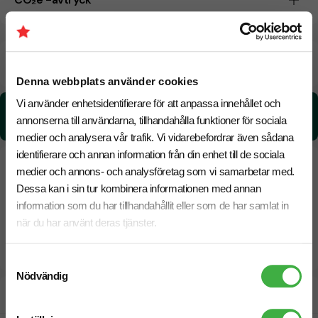
Beräknad leveranstid:
6 arbetsdagar
14 Augusti
Snabbare leverans? Kontakta oss.
Denna webbplats använder cookies
Vi använder enhetsidentifierare för att anpassa innehållet och
CO₂e -avtryck:
annonserna till användarna, tillhandahålla funktioner för sociala
0,286135510358036 kg CO₂e / per styck
medier och analysera vår trafik. Vi vidarebefordrar även sådana
identifierare och annan information från din enhet till de sociala
medier och annons- och analysföretag som vi samarbetar med.
Dessa kan i sin tur kombinera informationen med annan
information som du har tillhandahållit eller som de har samlat in
när du har använt deras tjänster.
Samtyckesval
Nödvändig
Designskiss inom 1 h