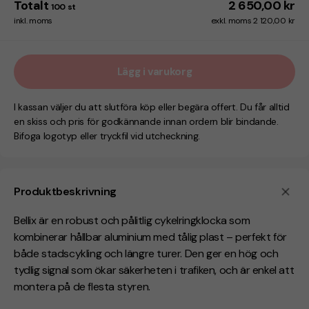
Totalt
2 650,00 kr
100
st
inkl. moms
exkl. moms 2 120,00 kr
Lägg i varukorg
I kassan väljer du att slutföra köp eller begära offert. Du får alltid
en skiss och pris för godkännande innan ordern blir bindande.
Bifoga logotyp eller tryckfil vid utcheckning.
Produktbeskrivning
Bellix är en robust och pålitlig cykelringklocka som
kombinerar hållbar aluminium med tålig plast – perfekt för
både stadscykling och längre turer. Den ger en hög och
tydlig signal som ökar säkerheten i trafiken, och är enkel att
montera på de flesta styren.