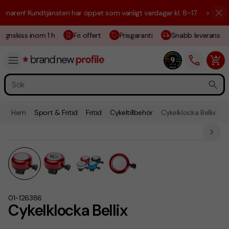
aren! Kundtjänsten har öppet som vanligt vardagar kl. 8–17.
☀️ Vi är h
ignskiss inom 1 h
Fri offert
Prisgaranti
Snabb leverans
Hem
Sport & Fritid
Fritid
Cykeltillbehör
Cykelklocka Bellix
01-126386
Cykelklocka Bellix