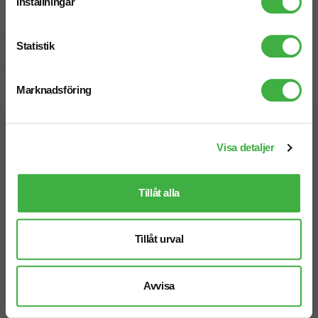
Inställningar
Fri offert
Statistik
Prisgaranti
Snabb leverans
Marknadsföring
Vi hjälper dig gärna!
Visa detaljer
Tillåt alla
Tillåt urval
Telefon: 019-760 65 00
Mån-fre 08.30 - 17.00
Avvisa