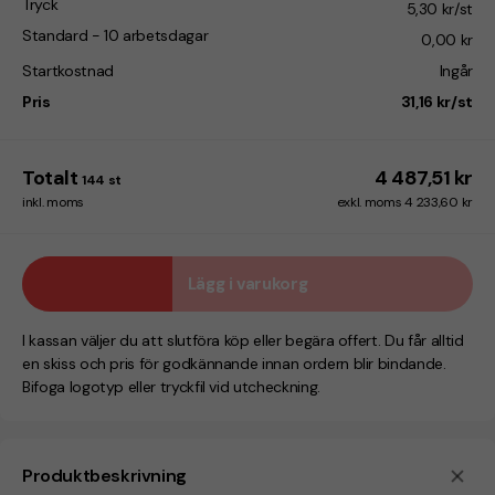
Tryck
5,30 kr/st
Standard - 10 arbetsdagar
0,00 kr
Startkostnad
Ingår
Pris
31,16 kr/st
Totalt
4 487,51 kr
144
st
inkl. moms
exkl. moms 4 233,60 kr
Lägg i varukorg
I kassan väljer du att slutföra köp eller begära offert. Du får alltid
en skiss och pris för godkännande innan ordern blir bindande.
Bifoga logotyp eller tryckfil vid utcheckning.
Produktbeskrivning