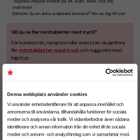
*express erbjuds endast på vit, svart, silver, röd, blå,
mattsvart
Behöver du en ännu snabbare leverans? Hör av dig till oss!
Vill du se fler minttabletter med tryck?
För kundmöten, reception eller event kan du jämföra
fler
minttabletter med tryck
och tuggummi med
logotyp.
Snabb leverans!
Denna webbplats använder cookies
Specifikationer
Vi använder enhetsidentifierare för att anpassa innehållet och
annonserna till användarna, tillhandahålla funktioner för sociala
Pristabell
medier och analysera vår trafik. Vi vidarebefordrar även sådana
identifierare och annan information från din enhet till de sociala
medier och annons- och analysföretag som vi samarbetar med.