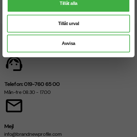
Prisgaranti
Tillåt alla
Snabb leverans
Tillåt urval
Vi hjälper dig gärna!
Avvisa
Telefon: 019-760 65 00
Mån-fre 08.30 - 17.00
Mejl
info@brandnewprofile.com