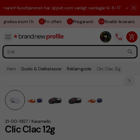
aren! Kundtjänsten har öppet som vanligt vardagar kl. 8–17.
☀️ Vi är h
ignskiss inom 1 h
Fri offert
Prisgaranti
Snabb leverans
Hem
Godis & Delikatesser
Reklamgodis
Clic Clac 12g
21-00-1927
Karamello
/
Clic Clac 12g