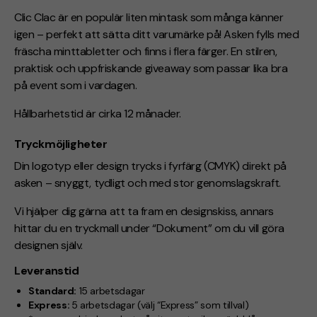
Clic Clac är en populär liten mintask som många känner
igen – perfekt att sätta ditt varumärke på! Asken fylls med
fräscha minttabletter och finns i flera färger. En stilren,
praktisk och uppfriskande giveaway som passar lika bra
på event som i vardagen.
Hållbarhetstid är cirka 12 månader.
Tryckmöjligheter
Din logotyp eller design trycks i fyrfärg (CMYK) direkt på
asken – snyggt, tydligt och med stor genomslagskraft.
Vi hjälper dig gärna att ta fram en designskiss, annars
hittar du en tryckmall under “Dokument” om du vill göra
designen själv.
Leveranstid
Standard:
15 arbetsdagar
Express:
5 arbetsdagar (välj “Express” som tillval)