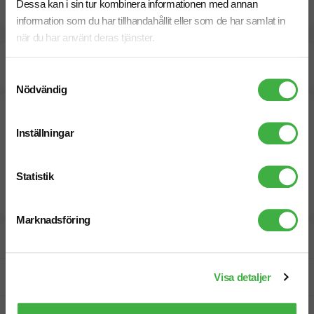
Dokument / Tryckmall
Dessa kan i sin tur kombinera informationen med annan
information som du har tillhandahållit eller som de har samlat in
när du har använt deras tjänster.
Beräknad leveranstid:
15 arbetsdagar
28 Augusti
Snabbare leverans? Kontakta oss.
Samtyckesval
Nödvändig
Inställningar
Statistik
Marknadsföring
Designskiss inom 1 h
Fri offert
Visa detaljer