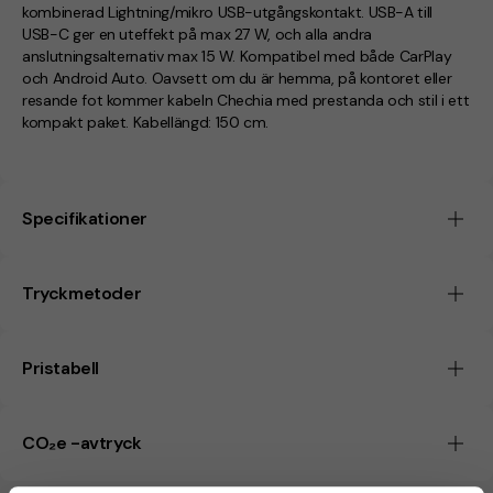
kombinerad Lightning/mikro USB-utgångskontakt. USB-A till
USB-C ger en uteffekt på max 27 W, och alla andra
anslutningsalternativ max 15 W. Kompatibel med både CarPlay
och Android Auto. Oavsett om du är hemma, på kontoret eller
resande fot kommer kabeln Chechia med prestanda och stil i ett
kompakt paket. Kabellängd: 150 cm.
Specifikationer
Tryckmetoder
Pristabell
CO₂e -avtryck