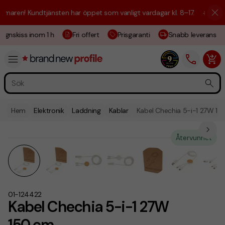
maren! Kundtjänsten har öppet som vanligt vardagar kl. 8–17.
☀️ Vi är 
ignskiss inom 1 h
Fri offert
Prisgaranti
Snabb leverans
Hem
Elektronik
Laddning
Kablar
Kabel Chechia 5-i-1 27W 15
Återvunnet
01-124422
Kabel Chechia 5-i-1 27W
150 cm