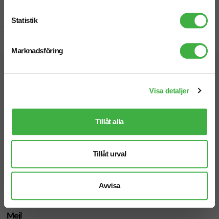
Prisgaranti
Statistik
Snabb leverans
Marknadsföring
Vi hjälper dig gärna!
Visa detaljer
Tillåt alla
Telefon: 019-760 65 00
Tillåt urval
Mån-fre 08.30 - 17.00
Avvisa
Mejl