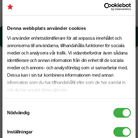
Beräknad leveranstid:
6 arbetsdagar
14 Augusti
Snabbare leverans? Kontakta oss.
Denna webbplats använder cookies
CO₂e -avtryck:
Vi använder enhetsidentifierare för att anpassa innehållet och
4,61549798687929 kg CO₂e / per styck
annonserna till användarna, tillhandahålla funktioner för sociala
medier och analysera vår trafik. Vi vidarebefordrar även sådana
identifierare och annan information från din enhet till de sociala
medier och annons- och analysföretag som vi samarbetar med.
Dessa kan i sin tur kombinera informationen med annan
information som du har tillhandahållit eller som de har samlat in
när du har använt deras tjänster.
Samtyckesval
Nödvändig
Designskiss inom 1 h
Fri offert
Inställningar