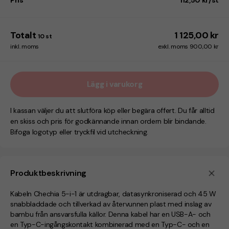
Pris
112,50 kr/st
Totalt
1 125,00 kr
10
st
inkl. moms
exkl. moms 900,00 kr
Lägg i varukorg
I kassan väljer du att slutföra köp eller begära offert. Du får alltid
en skiss och pris för godkännande innan ordern blir bindande.
Bifoga logotyp eller tryckfil vid utcheckning.
Produktbeskrivning
Kabeln Chechia 5-i-1 är utdragbar, datasynkroniserad och 45 W
snabbladdade och tillverkad av återvunnen plast med inslag av
bambu från ansvarsfulla källor. Denna kabel har en USB-A- och
en Typ-C-ingångskontakt kombinerad med en Typ-C- och en