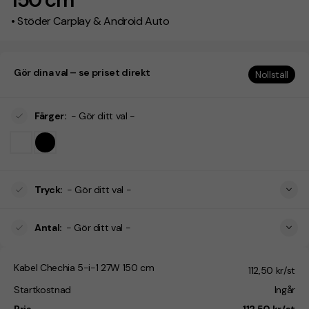
• Stöder Carplay & Android Auto
Gör dina val – se priset direkt
Nollställ
Färger
:
- Gör ditt val -
Tryck
:
- Gör ditt val -
Antal
:
- Gör ditt val -
Kabel Chechia 5-i-1 27W 150 cm
112,50 kr/st
Startkostnad
Ingår