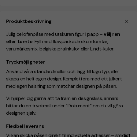
Produktbeskrivning
Julig cellofanpåse med utskuren figur i papp –
välj ren
eller tomte
. Fyll med flowpackade skumtomtar,
varumärkesmix, belgiska pralinkulor eller Lindt-kulor.
Tryckmöjligheter
Använd våra standardmallar och lägg till logotyp, eller
skapa en helt egen design. Komplettera med ett julkort
med egen hälsning som matchar designen på påsen.
Vi hjälper dig gärna att ta fram en designskiss, annars
hittar du en tryckmall under “Dokument” om du vill göra
designen själv.
Flexibel leverans
Vi kan skicka påsen direkt till individuella adresser – smidigt