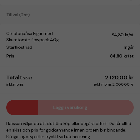
Tillval (2st)
Cellofonpåse Figur med
84,80 kr/st
Skumtomte flowpack 40g
Startkostnad
Ingår
Pris
84,80 kr/st
Totalt
2 120,00 kr
25
st
inkl. moms
exkl. moms 2 000,00 kr
Lägg i varukorg
I kassan väljer du att slutföra köp eller begära offert. Du får alltid
en skiss och pris för godkännande innan ordern blir bindande.
Bifoga logotyp eller tryckfil vid utcheckning.