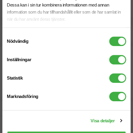
Dessa kan i sin tur kombinera informationen med annan
Dokument / Tryckmall
information som du har tillhandahållit eller som de har samlat in
när du har använt deras tjänster.
Beräknad leveranstid:
2 arbetsdagar
11 Augusti
Samtyckesval
Snabbare leverans? Kontakta oss.
Nödvändig
Inställningar
Statistik
Marknadsföring
Designskiss inom 1 h
Visa detaljer
Fri offert