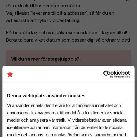
för utskick till kunder eller anställda.
Välj tillvalet
"
leverans till olika adresser", så får du en
adresslista att fylla i vid beställning.
Förbeställ idag och välj själv leveransdatum – lagom till jul!
Berätta bara vilket datum som passar dig, så ordnar vi det!
Vill du se mer företagsjulgodis?
För en mindre julhälsning till kunder, personal eller
samarbetspartners kan du se fler
företagsjulgodis
i
olika påsar och presentformat.
Denna webbplats använder cookies
Skicka direkt till mottagaren
Vi använder enhetsidentifierare för att anpassa innehållet och
annonserna till användarna, tillhandahålla funktioner för sociala
medier och analysera vår trafik. Vi vidarebefordrar även sådana
Specifikationer
identifierare och annan information från din enhet till de sociala
medier och annons- och analysföretag som vi samarbetar med.