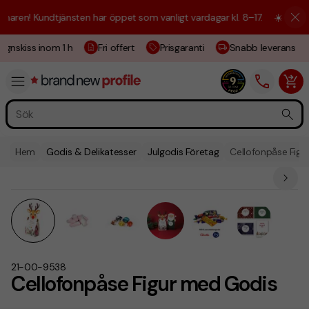
aren! Kundtjänsten har öppet som vanligt vardagar kl. 8–17.
☀️ Vi är h
gnskiss inom 1 h
Fri offert
Prisgaranti
Snabb leverans
Hem
Godis & Delikatesser
Julgodis Företag
Cellofonpåse Fig
21-00-9538
Cellofonpåse Figur med Godis