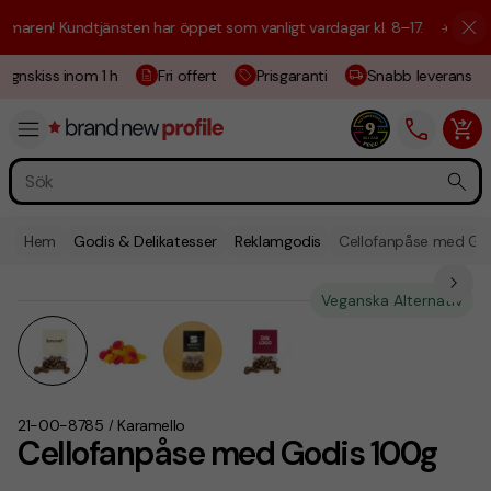
ren! Kundtjänsten har öppet som vanligt vardagar kl. 8–17.
☀️ Vi är hä
gnskiss inom 1 h
Fri offert
Prisgaranti
Snabb leverans
Hem
Godis & Delikatesser
Reklamgodis
Cellofanpåse med Go
Veganska Alternativ
21-00-8785
Karamello
/
Cellofanpåse med Godis 100g