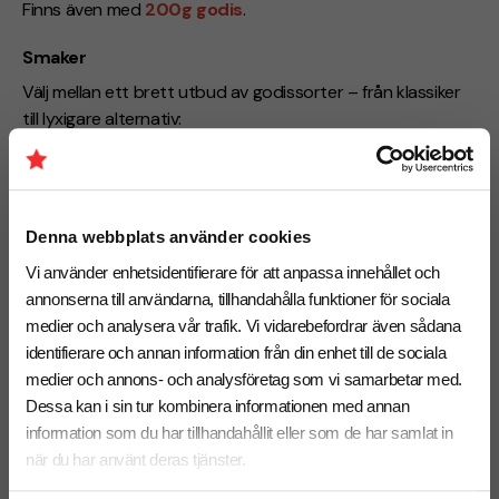
Finns även med
200g godis
.
Smaker
Välj mellan ett brett utbud av godissorter – från klassiker
till lyxigare alternativ:
Tutti Frutti
(vegan)
Torns hit mix
Gott & Blandat
- Nyhet!
Salt Kolalakrits
(svensk tillverkad)
Denna webbplats använder cookies
Kolalakrits
(svensk tillverkad)
Jordgubblakrits
(svensk tillverkad)
- Nyhet!
Vi använder enhetsidentifierare för att anpassa innehållet och
Viollakrits
(svensk tillverkad)
- Nyhet!
annonserna till användarna, tillhandahålla funktioner för sociala
Citronlakrits
(svensk tillverkad)
- Nyhet!
medier och analysera vår trafik. Vi vidarebefordrar även sådana
Kikärta - Honung & Sesamfrön
(vegan)
- Nyhet!
identifierare och annan information från din enhet till de sociala
Kikärta - Choklad
(vegan)
- Nyhet!
medier och annons- och analysföretag som vi samarbetar med.
Hasselnötmix
(svensk tillverkad)
- Nyhet!
Mandelmix
(svensk tillverkad)
- Nyhet!
Dessa kan i sin tur kombinera informationen med annan
Röda Chokladhjärtan
information som du har tillhandahållit eller som de har samlat in
Guldiga Chokladhjärtan
när du har använt deras tjänster.
Hittar inte din favorit?
Hör av dig till oss, vi löser det