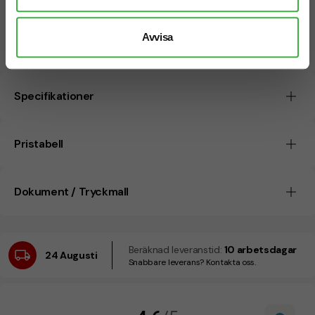
jämföra fler
godis till event
och annat reklamsgodis
med logotyp.
Avvisa
Specifikationer
Pristabell
Dokument / Tryckmall
Beräknad leveranstid:
10 arbetsdagar
24 Augusti
Snabbare leverans? Kontakta oss.