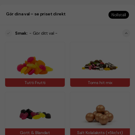
Gör dina val – se priset direkt
Nollställ
Smak
:
- Gör ditt val -
Tutti Frutti
Toms hit mix
Gott & Blandat
Salt Kolalakrits (+5kr/st)