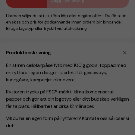
Lägg i varukorg
I kassan väljer du att slutföra köp eller begära offert. Du får alltid
en skiss och pris för godkännande innan ordern blir bindande.
Bifoga logotyp eller tryckfil vid utcheckning.
Produktbeskrivning
En stilren cellofanpåse fylld med 100 g godis, toppad med
en ryttare i egen design – perfekt för giveaways,
kundgåvor, kampanjer eller event.
Ryttaren trycks på FSC®-märkt, klimatkompenserat
papper och gör att din logotyp eller ditt budskap verkligen
får ta plats.
Hållbarhet är cirka 12 månader.
Vill du ha en egen form på ryttaren? Kontata oss så löser vi
det!