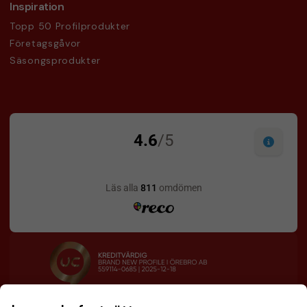
Inspiration
Topp 50 Profilprodukter
Företagsgåvor
Säsongsprodukter