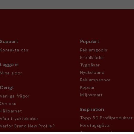
Support
Populärt
Kontakta oss
Reklamgodis
Profilkläder
Logga in
Tygpåsar
Nyckelband
Mina sidor
Reklampennor
Övrigt
Kepsar
Miljösmart
Vanliga frågor
Om oss
Inspiration
Hållbarhet
Topp 50 Profilprodukter
Våra trycktekniker
Företagsgåvor
Varför Brand New Profile?
Säsongsprodukter
Köpvillkor