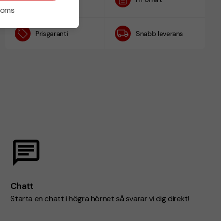
h
 moms
Prisgaranti
Snabb leverans
Chatt
Starta en chatt i högra hörnet så svarar vi dig direkt!