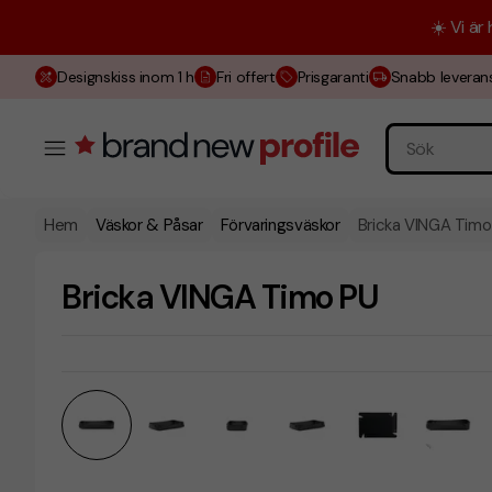
☀️ Vi är
Designskiss inom 1 h
Fri offert
Prisgaranti
Snabb leveran
Hem
Väskor & Påsar
Förvaringsväskor
Bricka VINGA Timo
Bricka VINGA Timo PU