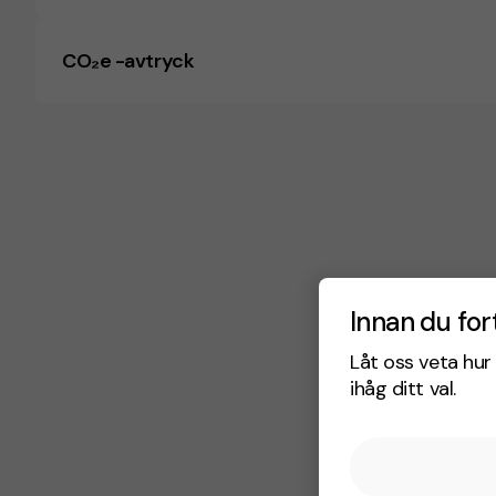
CO₂e -avtryck
Innan du for
Låt oss veta hur 
ihåg ditt val.