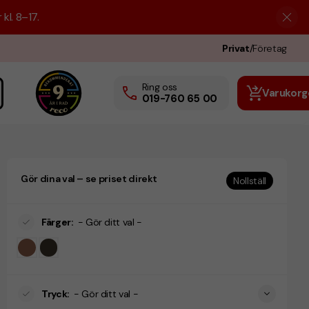
kl. 8–17.
Privat
/
Företag
Ring oss
Varukorg
019-760 65 00
Gör dina val – se priset direkt
Nollställ
Färger
:
- Gör ditt val -
Tryck
:
- Gör ditt val -