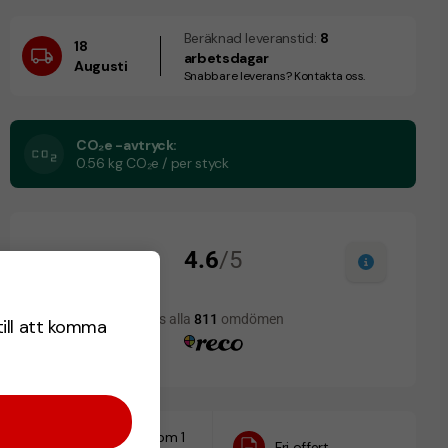
Beräknad leveranstid:
8
18
arbetsdagar
Augusti
Snabbare leverans? Kontakta oss.
CO₂e -avtryck:
0.56 kg CO₂e / per styck
till att komma
Designskiss inom 1
Fri offert