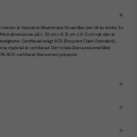
r hörnen är fastsatta tillsammans förvandlas den till en bricka. En
 Med dimensioner på L: 22 cm x B: 12 cm x H: 5 cm när den är
ändigheter. Certifierad enligt RCS (Recycled Claim Standard),
nna material är certifierad. Det totala återvunna innehållet
0% RCS-certifierat återvunnen polyester.