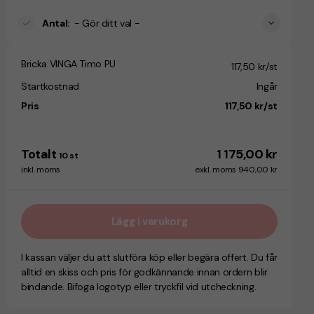
Antal
:
- Gör ditt val -
Bricka VINGA Timo PU
117,50 kr/st
Startkostnad
Ingår
Pris
117,50 kr/st
Totalt
1 175,00 kr
10
st
inkl. moms
exkl. moms 940,00 kr
Lägg i varukorg
I kassan väljer du att slutföra köp eller begära offert. Du får
alltid en skiss och pris för godkännande innan ordern blir
bindande. Bifoga logotyp eller tryckfil vid utcheckning.