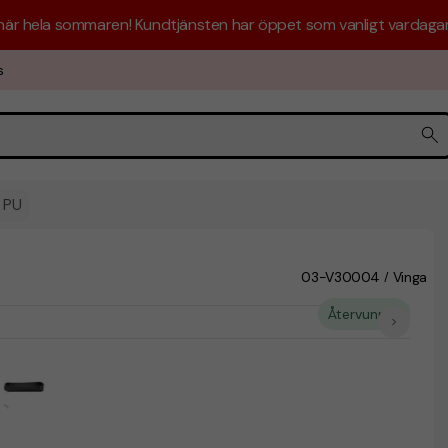
 här hela sommaren! Kundtjänsten har öppet som vanligt vardagar 
s
 PU
03-V30004
Vinga
/
Återvunnet