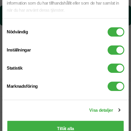
information som du har tillhandahållit eller som de har samlat in
när du har använt deras tjänster.
CO₂e -avtryck:
3,48288468994334 kg CO₂e / per styck
Samtyckesval
Nödvändig
Inställningar
Statistik
Marknadsföring
Designskiss inom 1 h
Fri offert
Visa detaljer
Prisgaranti
Tillåt alla