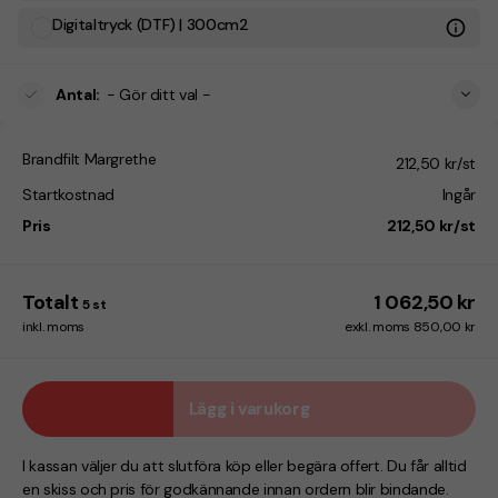
Digitaltryck (DTF) | 300cm2
Antal
:
- Gör ditt val -
Brandfilt Margrethe
212,50 kr/st
Startkostnad
Ingår
Pris
212,50 kr/st
Totalt
1 062,50 kr
5
st
inkl. moms
exkl. moms 850,00 kr
Lägg i varukorg
I kassan väljer du att slutföra köp eller begära offert. Du får alltid
en skiss och pris för godkännande innan ordern blir bindande.