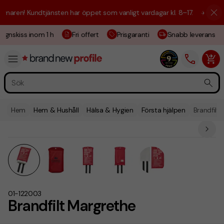
aren! Kundtjänsten har öppet som vanligt vardagar kl. 8–17.
☀️ Vi är h
ignskiss inom 1 h
Fri offert
Prisgaranti
Snabb leverans
Hem
Hem & Hushåll
Hälsa & Hygien
Första hjälpen
Brandfilt
01-122003
Brandfilt Margrethe