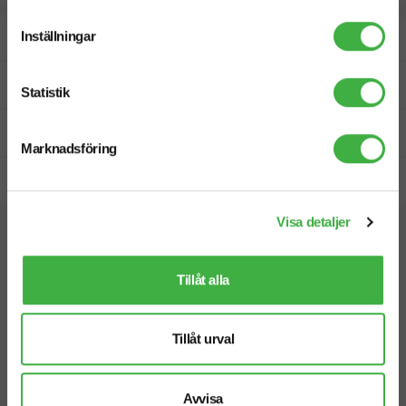
Inställningar
Designskiss inom 1 h
Fri offert
Statistik
Prisgaranti
Marknadsföring
Snabb leverans
Visa detaljer
Vi hjälper dig gärna!
Tillåt alla
Tillåt urval
Telefon: 019-760 65 00
Avvisa