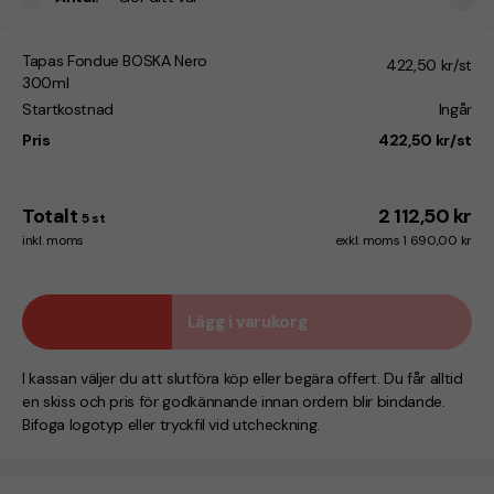
Tapas Fondue BOSKA Nero
422,50 kr/st
300ml
Startkostnad
Ingår
Pris
422,50 kr/st
Totalt
2 112,50 kr
5
st
inkl. moms
exkl. moms 1 690,00 kr
Lägg i varukorg
I kassan väljer du att slutföra köp eller begära offert. Du får alltid
en skiss och pris för godkännande innan ordern blir bindande.
Bifoga logotyp eller tryckfil vid utcheckning.