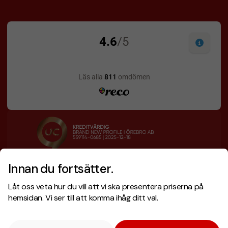
Innan du fortsätter.
Designskiss inom 1 h
Prisgaranti
Låt oss veta hur du vill att vi ska presentera priserna på
Fri offert
Snabb leverans
hemsidan. Vi ser till att komma ihåg ditt val.