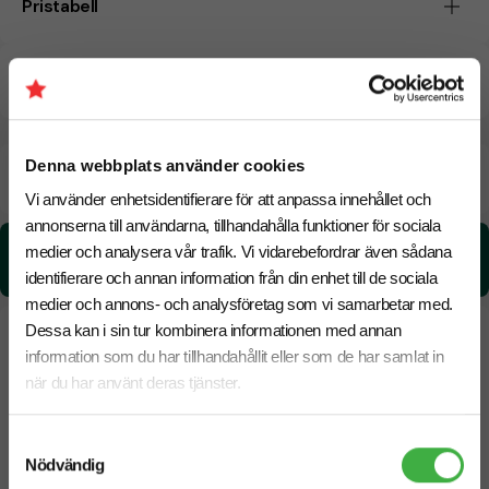
Pristabell
CO₂e -avtryck
Denna webbplats använder cookies
Beräknad leveranstid:
8 arbetsdagar
20 Augusti
Snabbare leverans? Kontakta oss.
Vi använder enhetsidentifierare för att anpassa innehållet och
annonserna till användarna, tillhandahålla funktioner för sociala
CO₂e -avtryck:
medier och analysera vår trafik. Vi vidarebefordrar även sådana
2.90 kg CO₂e / per styck
identifierare och annan information från din enhet till de sociala
medier och annons- och analysföretag som vi samarbetar med.
Dessa kan i sin tur kombinera informationen med annan
information som du har tillhandahållit eller som de har samlat in
när du har använt deras tjänster.
Samtyckesval
Nödvändig