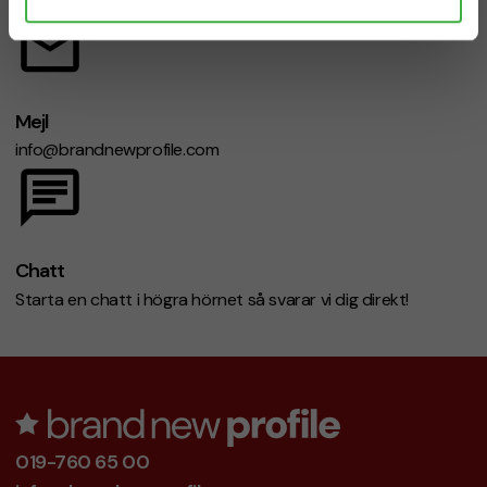
Mån-fre 08.30 - 17.00
Mejl
info@brandnewprofile.com
Chatt
Starta en chatt i högra hörnet så svarar vi dig direkt!
019-760 65 00