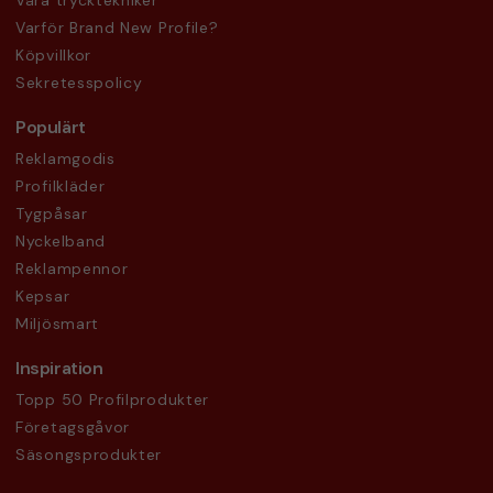
Våra trycktekniker
Varför Brand New Profile?
Köpvillkor
Sekretesspolicy
Populärt
Reklamgodis
Profilkläder
Tygpåsar
Nyckelband
Reklampennor
Kepsar
Miljösmart
Inspiration
Topp 50 Profilprodukter
Företagsgåvor
Säsongsprodukter