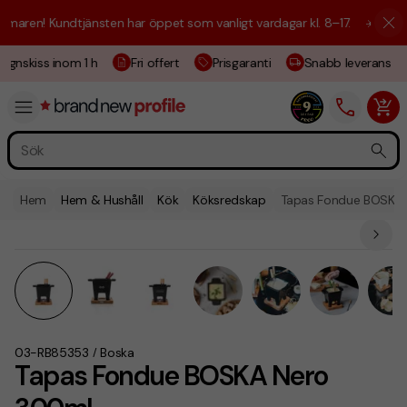
aren! Kundtjänsten har öppet som vanligt vardagar kl. 8–17.
☀️ Vi är h
ignskiss inom 1 h
Fri offert
Prisgaranti
Snabb leverans
Hem
Hem & Hushåll
Kök
Köksredskap
Tapas Fondue BOSKA
03-RB85353
Boska
/
Tapas Fondue BOSKA Nero