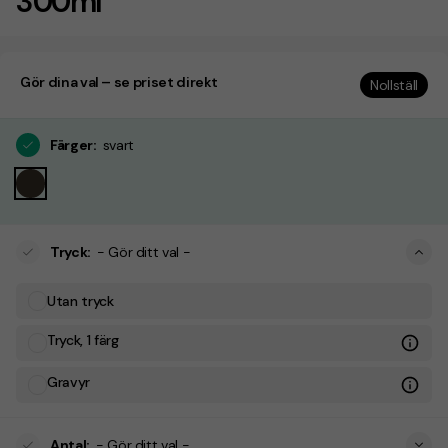
300ml
Gör dina val – se priset direkt
Nollställ
Färger
:
svart
Tryck
:
- Gör ditt val -
Utan tryck
Tryck, 1 färg
Gravyr
Antal
:
- Gör ditt val -