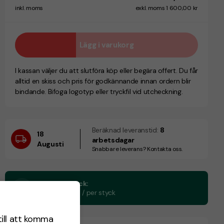
inkl. moms
exkl. moms 1 600,00 kr
Lägg i varukorg
I kassan väljer du att slutföra köp eller begära offert. Du får
alltid en skiss och pris för godkännande innan ordern blir
bindande. Bifoga logotyp eller tryckfil vid utcheckning.
Beräknad leveranstid:
8
18
arbetsdagar
Augusti
Snabbare leverans? Kontakta oss.
CO₂e -avtryck:
4.94 kg CO₂e / per styck
till att komma