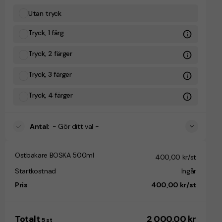
Utan tryck
Tryck, 1 färg
Tryck, 2 färger
Tryck, 3 färger
Tryck, 4 färger
Antal
:
- Gör ditt val -
Ostbakare BOSKA 500ml
400,00 kr/st
Startkostnad
Ingår
Pris
400,00 kr/st
Totalt
2 000,00 kr
5
st