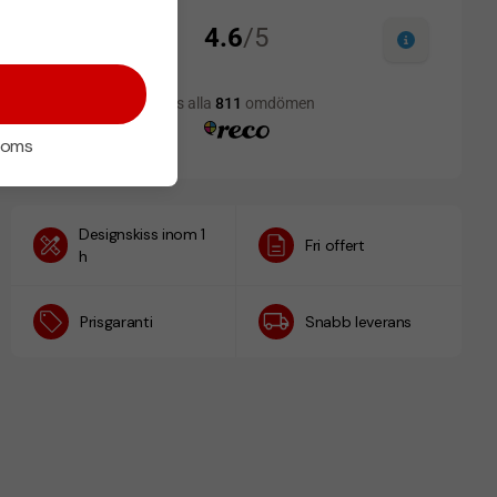
 moms
Designskiss inom 1
Fri offert
h
Prisgaranti
Snabb leverans