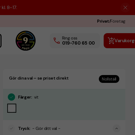
kl. 8–17.
Privat
/
Företag
Ring oss
Varukorg
019-760 65 00
Gör dina val – se priset direkt
Nollställ
Färger
:
vit
Tryck
:
- Gör ditt val -