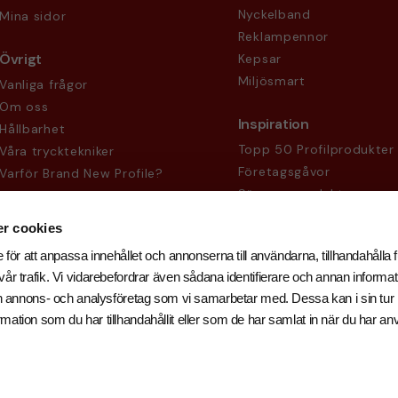
Nyckelband
Mina sidor
Reklampennor
Övrigt
Kepsar
Miljösmart
Vanliga frågor
Om oss
Inspiration
Hållbarhet
Topp 50 Profilprodukter
Våra trycktekniker
Företagsgåvor
Varför Brand New Profile?
Säsongsprodukter
Köpvillkor
Sekretesspolicy
r cookies
 för att anpassa innehållet och annonserna till användarna, tillhandahålla f
år trafik. Vi vidarebefordrar även sådana identifierare och annan informati
och annons- och analysföretag som vi samarbetar med. Dessa kan i sin tu
ation som du har tillhandahållit eller som de har samlat in när du har an