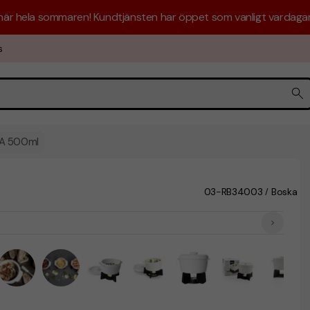
 här hela sommaren! Kundtjänsten har öppet som vanligt vardagar 
s
A 500ml
03-RB34003
Boska
/