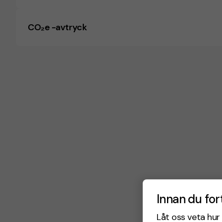
CO₂e -avtryck
Innan du for
Låt oss veta hur 