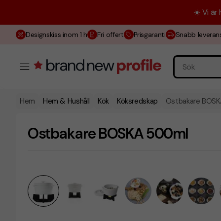
☀️ Vi är
Designskiss inom 1 h
Fri offert
Prisgaranti
Snabb leveran
Hem
Hem & Hushåll
Kök
Köksredskap
Ostbakare BOSK
Ostbakare BOSKA 500ml