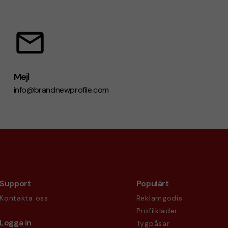
Mejl
info@brandnewprofile.com
Support
Populärt
Kontakta oss
Reklamgodis
Profilkläder
Logga in
Tygpåsar