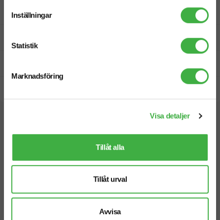
Designskiss inom 1 h
Inställningar
Fri offert
Statistik
Prisgaranti
Marknadsföring
Snabb leverans
Visa detaljer
Vi hjälper dig gärna!
Tillåt alla
Tillåt urval
Telefon: 019-760 65 00
Mån-fre 08.30 - 17.00
Avvisa