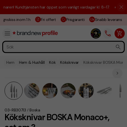
aren! Kundtjänsten har öppet som vanligt vardagar kl. 8–17.
☀️ Vi är h
ignskiss inom 1 h
Fri offert
Prisgaranti
Snabb leverans
Hem
Hem & Hushåll
Kök
Köksknivar
Köksknivar BOSKA Monac
03-RB30713
Boska
/
Köksknivar BOSKA Monaco+,