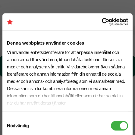
CO₂e -avtryck
Beräknad leveranstid:
8 arbetsdagar
Denna webbplats använder cookies
20 Augusti
Snabbare leverans? Kontakta oss.
Vi använder enhetsidentifierare för att anpassa innehållet och
annonserna till användarna, tillhandahålla funktioner för sociala
CO₂e -avtryck:
medier och analysera vår trafik. Vi vidarebefordrar även sådana
5.09 kg CO₂e / per styck
identifierare och annan information från din enhet till de sociala
medier och annons- och analysföretag som vi samarbetar med.
Dessa kan i sin tur kombinera informationen med annan
information som du har tillhandahållit eller som de har samlat in
när du har använt deras tjänster.
Samtyckesval
Nödvändig