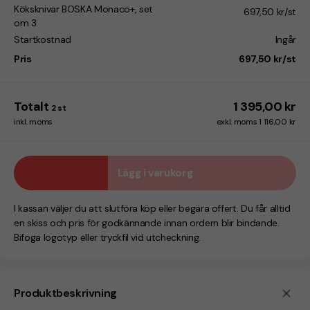
Köksknivar BOSKA Monaco+, set
697,50 kr/st
om 3
Startkostnad
Ingår
Pris
697,50 kr/st
Totalt
1 395,00 kr
2
st
inkl. moms
exkl. moms 1 116,00 kr
Lägg i varukorg
I kassan väljer du att slutföra köp eller begära offert. Du får alltid
en skiss och pris för godkännande innan ordern blir bindande.
Bifoga logotyp eller tryckfil vid utcheckning.
Produktbeskrivning