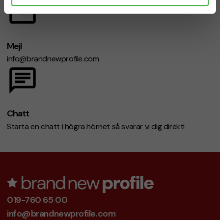
Mejl
info@brandnewprofile.com
Chatt
Starta en chatt i högra hörnet så svarar vi dig direkt!
019-760 65 00
info@brandnewprofile.com