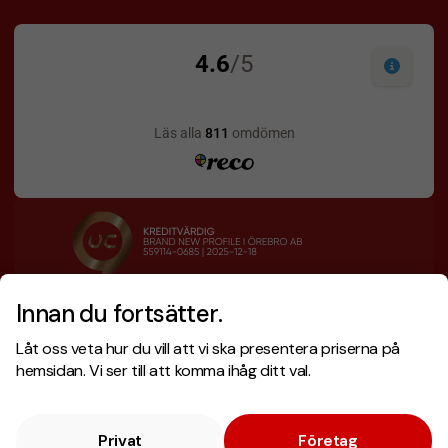
Innan du fortsätter.
Designskiss inom 1 h
Prisgaranti
Låt oss veta hur du vill att vi ska presentera priserna på
Fri offert
Snabb leverans
hemsidan. Vi ser till att komma ihåg ditt val.
Privat
Företag
Copyright © 2026 . Brand New Profile AB