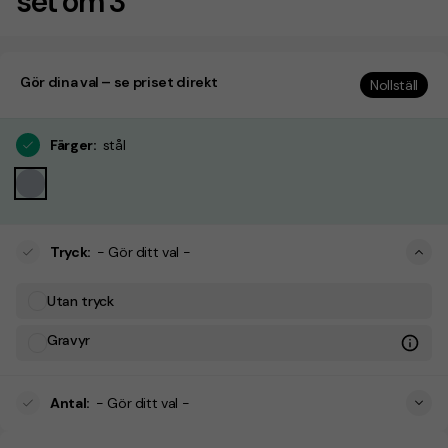
set om 3
Gör dina val – se priset direkt
Nollställ
Färger
:
stål
Tryck
:
- Gör ditt val -
Utan tryck
Gravyr
Antal
:
- Gör ditt val -