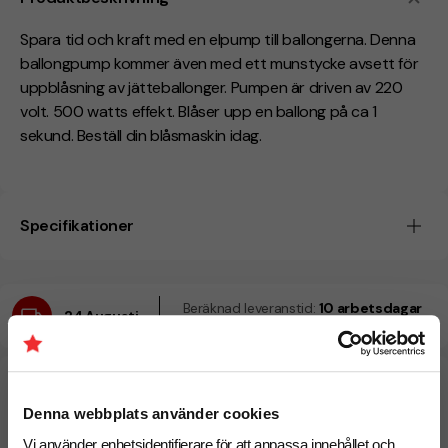
Spara tid och kraft med en elpump till ballongerna. Denna
ballongpump kommer även med ett munstycke avsett för
uppblåsning av jätteballonger. Pumpen är driven av 220
volt. 500 watts effekt. Blåser upp en ballong på ca 1
sekund. Beställ din blåsmaskin idag.
Specifikationer
Beräknad leveranstid:
10 arbetsdagar
24 Augusti
Snabbare leverans? Kontakta oss.
Denna webbplats använder cookies
Vi använder enhetsidentifierare för att anpassa innehållet och