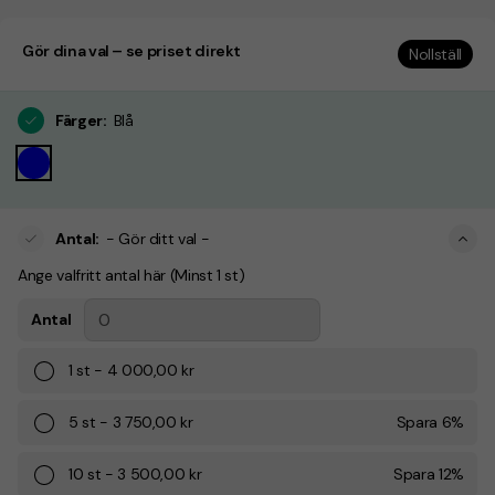
Gör dina val – se priset direkt
Nollställ
Färger
:
Blå
Antal
:
- Gör ditt val -
Ange valfritt antal här (Minst 1 st)
Antal
1
st
-
4 000,00 kr
5
st
-
3 750,00 kr
Spara
6
%
10
st
-
3 500,00 kr
Spara
12
%