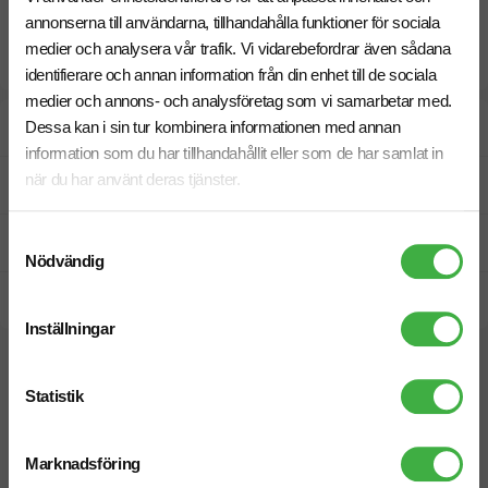
annonserna till användarna, tillhandahålla funktioner för sociala
medier och analysera vår trafik. Vi vidarebefordrar även sådana
identifierare och annan information från din enhet till de sociala
medier och annons- och analysföretag som vi samarbetar med.
Designskiss inom 1 h
Dessa kan i sin tur kombinera informationen med annan
information som du har tillhandahållit eller som de har samlat in
när du har använt deras tjänster.
Fri offert
Samtyckesval
Prisgaranti
Nödvändig
Snabb leverans
Inställningar
Vi hjälper dig gärna!
Statistik
Marknadsföring