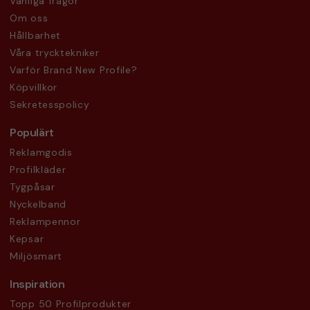
Vanliga frågor
Om oss
Hållbarhet
Våra trycktekniker
Varför Brand New Profile?
Köpvillkor
Sekretesspolicy
Populärt
Reklamgodis
Profilkläder
Tygpåsar
Nyckelband
Reklampennor
Kepsar
Miljösmart
Inspiration
Topp 50 Profilprodukter