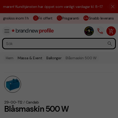
maren! Kundtjänsten har öppet som vanligt vardagar kl. 8–17.
☀️ Vi är 
ignskiss inom 1 h
Fri offert
Prisgaranti
Snabb leverans
Hem
Mässa & Event
Ballonger
Blåsmaskin 500 W
29-00-T12
Candab
/
Blåsmaskin 500 W