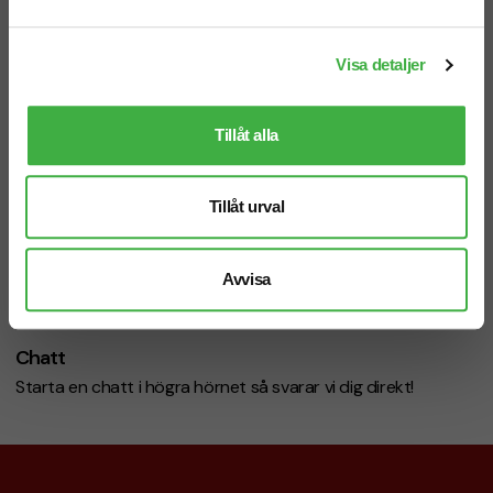
Telefon: 019-760 65 00
Visa detaljer
Mån-fre 08.30 - 17.00
Tillåt alla
Mejl
Tillåt urval
info@brandnewprofile.com
Avvisa
Chatt
Starta en chatt i högra hörnet så svarar vi dig direkt!