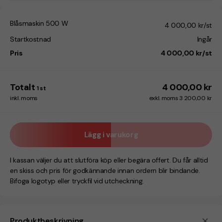
Blåsmaskin 500 W
4 000,00 kr/st
Startkostnad
Ingår
Pris
4 000,00 kr/st
Totalt
4 000,00 kr
1
st
inkl. moms
exkl. moms 3 200,00 kr
Lägg i varukorg
I kassan väljer du att slutföra köp eller begära offert. Du får alltid
en skiss och pris för godkännande innan ordern blir bindande.
Bifoga logotyp eller tryckfil vid utcheckning.
Produktbeskrivning