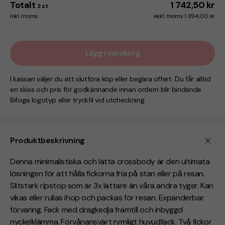
Totalt
1 742,50 kr
2
st
inkl. moms
exkl. moms 1 394,00 kr
Lägg i varukorg
I kassan väljer du att slutföra köp eller begära offert. Du får alltid
en skiss och pris för godkännande innan ordern blir bindande.
Bifoga logotyp eller tryckfil vid utcheckning.
Produktbeskrivning
Denna minimalistiska och lätta crossbody är den ultimata
lösningen för att hålla fickorna fria på stan eller på resan.
Slitstark ripstop som är 3x lättare än våra andra tyger. Kan
vikas eller rullas ihop och packas för resan. Expanderbar
förvaring. Fack med dragkedja framtill och inbyggd
nyckelklämma. Förvånansvärt rymligt huvudfack. Två fickor