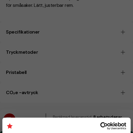
för småsaker. Lätt, justerbar rem.
Specifikationer
Tryckmetoder
Pristabell
CO₂e -avtryck
Beräknad leveranstid:
8 arbetsdagar
19 Augusti
Snabbare leverans? Kontakta oss.