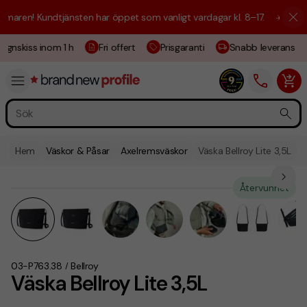
aren! Kundtjänsten har öppet som vanligt vardagar kl. 8–17.
☀️ Vi är h
ignskiss inom 1 h
Fri offert
Prisgaranti
Snabb leverans
Hem
Väskor & Påsar
Axelremsväskor
Väska Bellroy Lite 3,5L
Återvunnet
03-P763.38
Bellroy
/
Väska Bellroy Lite 3,5L