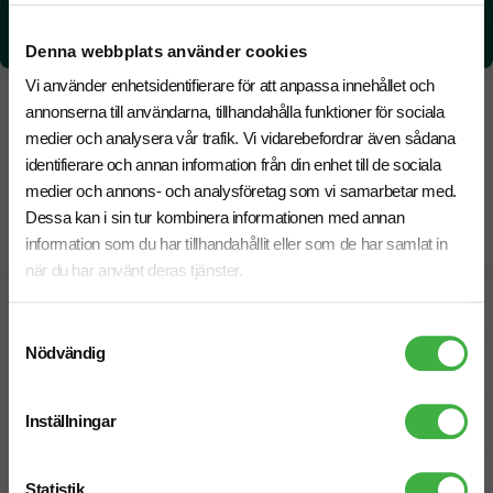
CO₂e -avtryck:
1.02 kg CO₂e / per styck
Denna webbplats använder cookies
Vi använder enhetsidentifierare för att anpassa innehållet och
annonserna till användarna, tillhandahålla funktioner för sociala
medier och analysera vår trafik. Vi vidarebefordrar även sådana
identifierare och annan information från din enhet till de sociala
medier och annons- och analysföretag som vi samarbetar med.
Dessa kan i sin tur kombinera informationen med annan
information som du har tillhandahållit eller som de har samlat in
när du har använt deras tjänster.
Designskiss inom 1 h
Samtyckesval
Nödvändig
Fri offert
Inställningar
Prisgaranti
Snabb leverans
Statistik