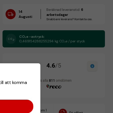
Beräknad leveranstid:
6
14
arbetsdagar
Augusti
Snabbare leverans? Kontakta oss.
CO₂e -avtryck:
0,469154288255294 kg CO₂e / per styck
till att komma
Designskiss inom 1
Fri offert