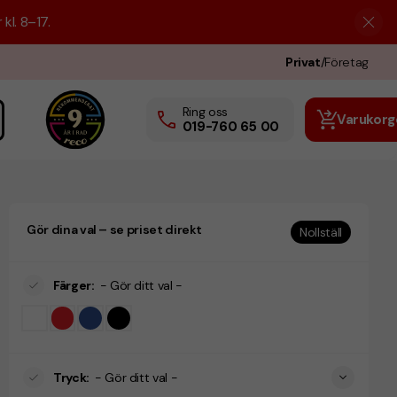
kl. 8–17.
Privat
/
Företag
Ring oss
Varukorg
019-760 65 00
Gör dina val – se priset direkt
Nollställ
Färger
:
- Gör ditt val -
Tryck
:
- Gör ditt val -