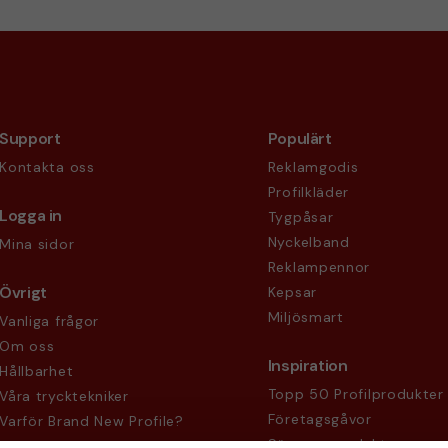
Support
Populärt
Kontakta oss
Reklamgodis
Profilkläder
Logga in
Tygpåsar
Nyckelband
Mina sidor
Reklampennor
Övrigt
Kepsar
Miljösmart
Vanliga frågor
Om oss
Inspiration
Hållbarhet
Topp 50 Profilprodukter
Våra trycktekniker
Företagsgåvor
Varför Brand New Profile?
Säsongsprodukter
Köpvillkor