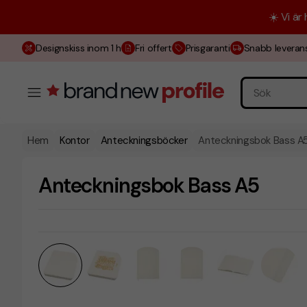
☀️ Vi är
Designskiss inom 1 h
Fri offert
Prisgaranti
Snabb leveran
Hem
Kontor
Anteckningsböcker
Anteckningsbok Bass A
Anteckningsbok Bass A5