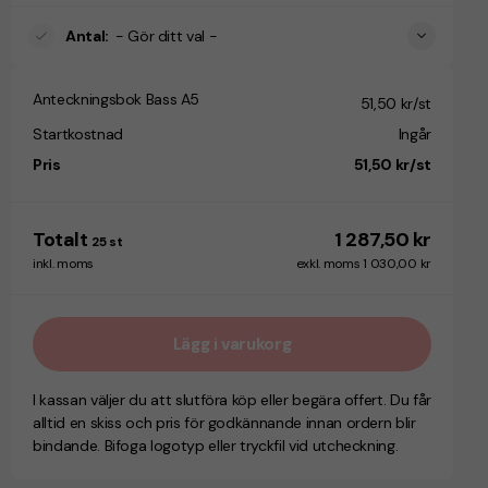
Antal
:
- Gör ditt val -
Anteckningsbok Bass A5
51,50 kr/st
Startkostnad
Ingår
Pris
51,50 kr/st
Totalt
1 287,50 kr
25
st
inkl. moms
exkl. moms 1 030,00 kr
Lägg i varukorg
I kassan väljer du att slutföra köp eller begära offert. Du får
alltid en skiss och pris för godkännande innan ordern blir
bindande. Bifoga logotyp eller tryckfil vid utcheckning.