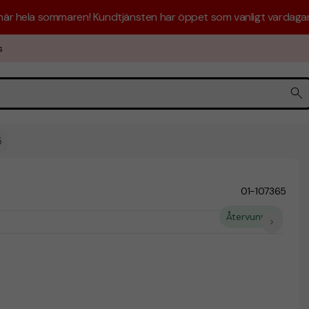
 här hela sommaren! Kundtjänsten har öppet som vanligt vardagar 
s
5
01-107365
Återvunnet