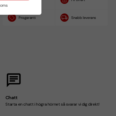
h
 moms
Prisgaranti
Snabb leverans
Chatt
Starta en chatt i högra hörnet så svarar vi dig direkt!