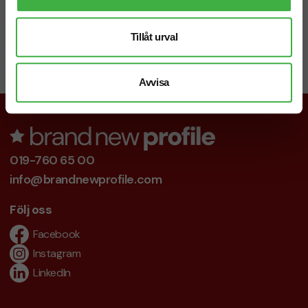
Chatt
Tillåt urval
Starta en chatt i högra hörnet så svarar vi dig direkt!
Avvisa
019-760 65 00
info@brandnewprofile.com
Följ oss
Facebook
Instagram
LinkedIn