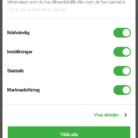
information som du har tillhandahållit eller som de har samlat in
Snabb leverans
när du har använt deras tjänster.
Vi hjälper dig gärna!
Samtyckesval
Nödvändig
Inställningar
Telefon: 019-760 65 00
Statistik
Mån-fre 08.30 - 17.00
Marknadsföring
Mejl
Visa detaljer
info@brandnewprofile.com
Tillåt alla