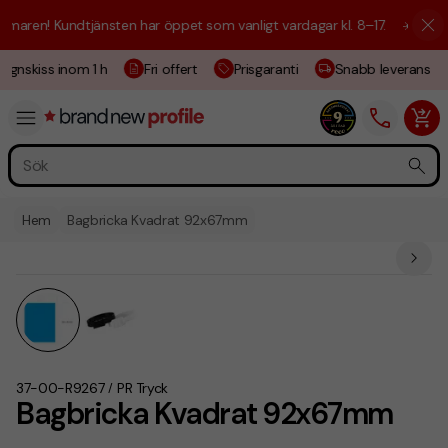
aren! Kundtjänsten har öppet som vanligt vardagar kl. 8–17.
☀️ Vi är h
ignskiss inom 1 h
Fri offert
Prisgaranti
Snabb leverans
Hem
Bagbricka Kvadrat 92x67mm
37-00-R9267
PR Tryck
/
Bagbricka Kvadrat 92x67mm