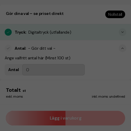
Gör dina val – se priset direkt
Nollställ
Tryck
:
Digitaltryck (utfallande)
Antal
:
- Gör ditt val -
Ange valfritt antal här (Minst 100 st)
Antal
Totalt
st
exkl. moms
inkl. moms undefined
Lägg i varukorg