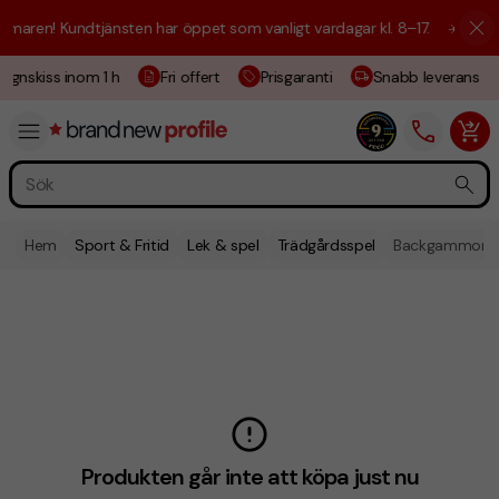
maren! Kundtjänsten har öppet som vanligt vardagar kl. 8–17.
☀️ Vi är 
ignskiss inom 1 h
Fri offert
Prisgaranti
Snabb leverans
Hem
Sport & Fritid
Lek & spel
Trädgårdsspel
Backgammon- o
Produkten går inte att köpa just nu