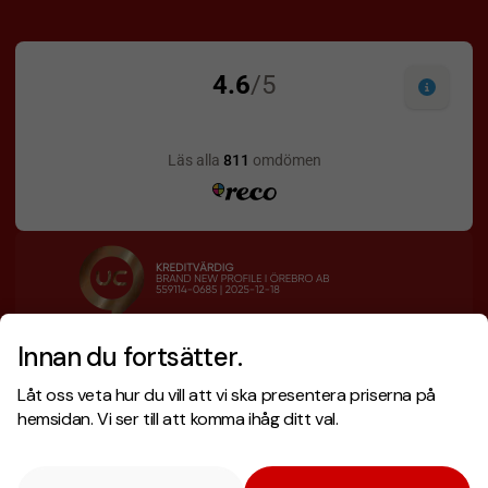
Innan du fortsätter.
Designskiss inom 1 h
Prisgaranti
Låt oss veta hur du vill att vi ska presentera priserna på
Fri offert
Snabb leverans
hemsidan. Vi ser till att komma ihåg ditt val.