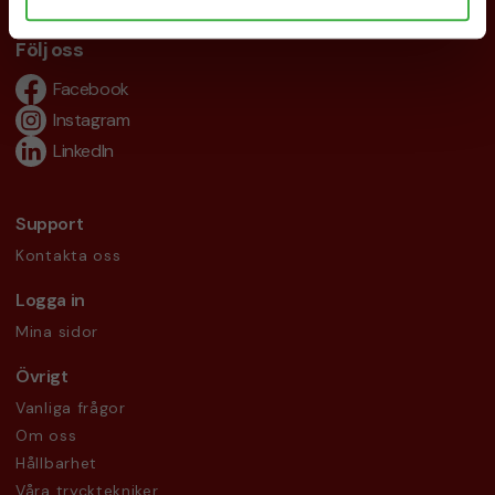
info@brandnewprofile.com
Följ oss
Facebook
Instagram
LinkedIn
Support
Kontakta oss
Logga in
Mina sidor
Övrigt
Vanliga frågor
Om oss
Hållbarhet
Våra trycktekniker