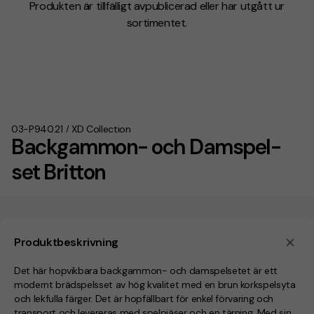
Produkten är tillfälligt avpublicerad eller har utgått ur
sortimentet.
03-P940.21
XD Collection
/
Backgammon- och Damspel-
set Britton
Produktbeskrivning
Det här hopvikbara backgammon- och damspelsetet är ett
modernt brädspelsset av hög kvalitet med en brun korkspelsyta
och lekfulla färger. Det är hopfällbart för enkel förvaring och
transport och levereras med spelpjäser och en tärning. Med sin