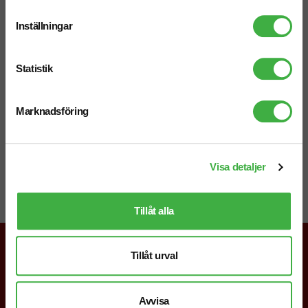
Inställningar
Statistik
Mejl
info@brandnewprofile.com
Marknadsföring
Chatt
Visa detaljer
Starta en chatt i högra hörnet så svarar vi dig direkt!
Tillåt alla
Tillåt urval
019-760 65 00
Avvisa