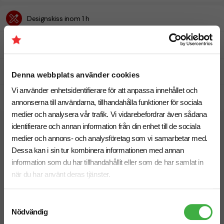
Designskiss inom 1 h
Fri offert
Prisgaranti
Denna webbplats använder cookies
Vi använder enhetsidentifierare för att anpassa innehållet och
Snabb leverans
annonserna till användarna, tillhandahålla funktioner för sociala
medier och analysera vår trafik. Vi vidarebefordrar även sådana
identifierare och annan information från din enhet till de sociala
Vi hjälper dig gärna!
medier och annons- och analysföretag som vi samarbetar med.
Dessa kan i sin tur kombinera informationen med annan
information som du har tillhandahållit eller som de har samlat in
när du har använt deras tjänster.
Samtyckesval
Telefon: 019-760 65 00
Nödvändig
Mån-fre 08.30 - 17.00