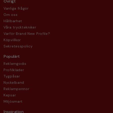
Övrigt
Vanliga frågor
Om oss
Hållbarhet
Våra trycktekniker
Varför Brand New Profile?
Köpvillkor
Sekretesspolicy
Populärt
Reklamgodis
Profilkläder
Tygpåsar
Nyckelband
Reklampennor
Kepsar
Miljösmart
Inspiration