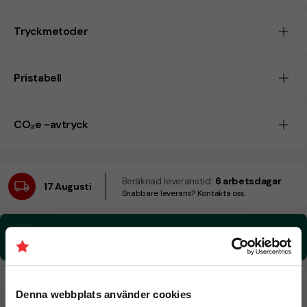
Tryckmetoder
Pristabell
CO₂e -avtryck
Beräknad leveranstid:
6 arbetsdagar
17 Augusti
Snabbare leverans? Kontakta oss.
CO₂e -avtryck:
2,68384952315973 kg CO₂e / per styck
Denna webbplats använder cookies