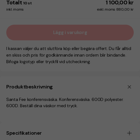
Totalt
1 100,00 kr
10
st
inkl. moms
exkl. moms 880,00 kr
Lägg i varukorg
I kassan väljer du att slutföra köp eller begära offert. Du får alltid
en skiss och pris för godkännande innan ordern blir bindande.
Bifoga logotyp eller tryckfil vid utcheckning.
Produktbeskrivning
Santa Fee konferensväska. Konferensväska. 600D polyester.
600D. Beställ dina väskor med tryck.
Specifikationer