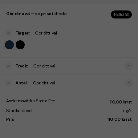
Gör dina val – se priset direkt
Nollställ
Färger
:
- Gör ditt val -
Tryck
:
- Gör ditt val -
Antal
:
- Gör ditt val -
Axelremsväska Santa Fee
110,00 kr/st
Startkostnad
Ingår
Pris
110,00 kr/st