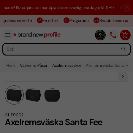
aren! Kundtjänsten har öppet som vanligt vardagar kl. 8–17.
☀️ Vi är h
ignskiss inom 1 h
Fri offert
Prisgaranti
Snabb leverans
Hem
Väskor & Påsar
Axelremsväskor
Axelremsväska Santa Fe
01-119602
Axelremsväska Santa Fee