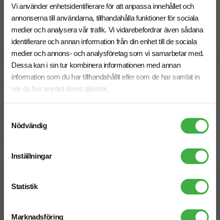
Vi använder enhetsidentifierare för att anpassa innehållet och
annonserna till användarna, tillhandahålla funktioner för sociala
medier och analysera vår trafik. Vi vidarebefordrar även sådana
identifierare och annan information från din enhet till de sociala
medier och annons- och analysföretag som vi samarbetar med.
Dessa kan i sin tur kombinera informationen med annan
Designskiss inom 1 h
information som du har tillhandahållit eller som de har samlat in
när du har använt deras tjänster.
Fri offert
Samtyckesval
Prisgaranti
Nödvändig
Snabb leverans
Inställningar
Vi hjälper dig gärna!
Statistik
Marknadsföring