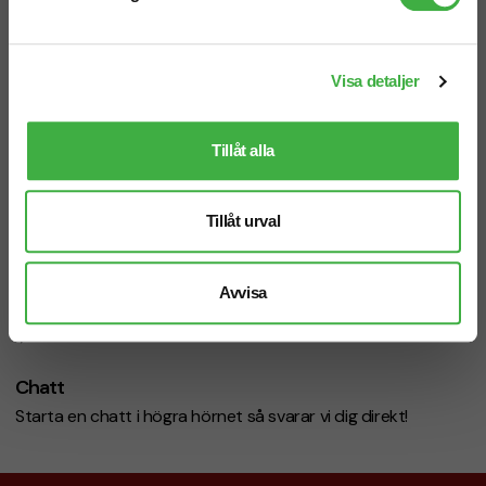
Visa detaljer
Telefon: 019-760 65 00
Mån-fre 08.30 - 17.00
Tillåt alla
Tillåt urval
Mejl
info@brandnewprofile.com
Avvisa
Chatt
Starta en chatt i högra hörnet så svarar vi dig direkt!