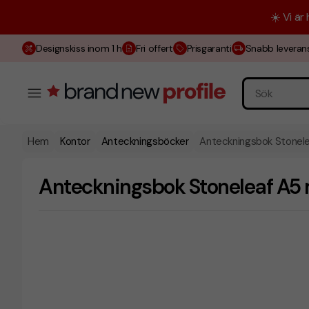
☀️ Vi är
Designskiss inom 1 h
Fri offert
Prisgaranti
Snabb leveran
Hem
Kontor
Anteckningsböcker
Anteckningsbok Stonel
Anteckningsbok Stoneleaf A5