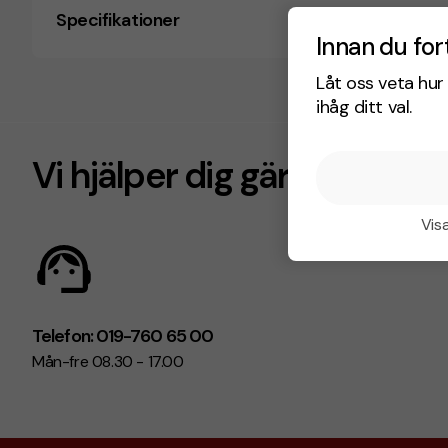
Specifikationer
Innan du for
Låt oss veta hur 
ihåg ditt val.
Vi hjälper dig gärna!
Visa
Telefon: 019-760 65 00
Mån-fre 08.30 - 17.00