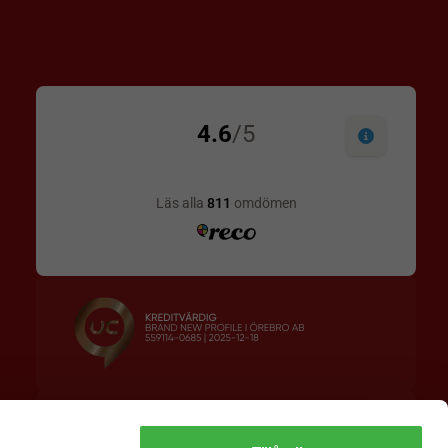
Designskiss inom 1 h
Prisgaranti