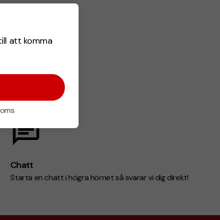
till att komma
 moms
Chatt
Starta en chatt i högra hörnet så svarar vi dig direkt!