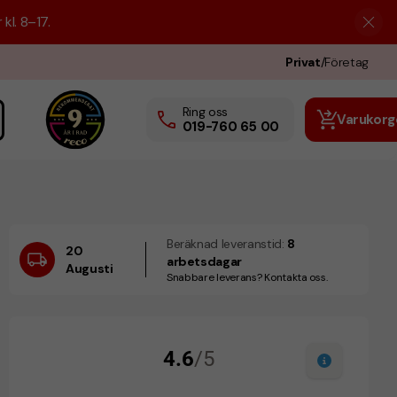
kl. 8–17.
Privat
/
Företag
Ring oss
Varukorg
019-760 65 00
Beräknad leveranstid:
8
20
arbetsdagar
Augusti
Snabbare leverans? Kontakta oss.