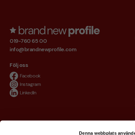
019-760 65 00
info@brandnewprofile.com
Följ oss
Facebook
Instagram
LinkedIn
Denna webbplats använde