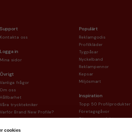
Support
Populärt
Kontakta oss
Reklamgodis
Profilkläder
Logga in
Tygpåsar
Nyckelband
Mina sidor
Reklampennor
Övrigt
Kepsar
Miljösmart
Vanliga frågor
Om oss
Inspiration
Hållbarhet
Topp 50 Profilprodukter
Våra trycktekniker
Företagsgåvor
Varför Brand New Profile?
Säsongsprodukter
Köpvillkor
Sekretesspolicy
r cookies