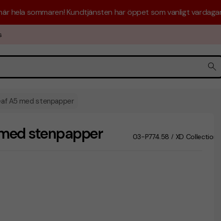
 här hela sommaren! Kundtjänsten har öppet som vanligt vardagar 
s
eaf A5 med stenpapper
 med stenpapper
03-P774.58
XD Collection
/