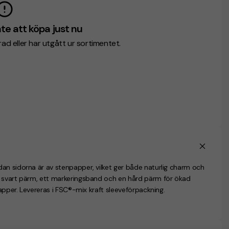
te att köpa just nu
erad eller har utgått ur sortimentet.
an sidorna är av stenpapper, vilket ger både naturlig charm och
n svart pärm, ett markeringsband och en hård pärm för ökad
papper. Levereras i FSC®-mix kraft sleeveförpackning.