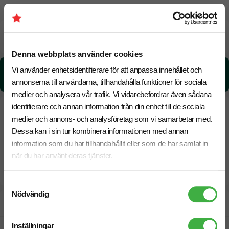
Beräknad leveranstid:
6 arbetsdagar
14 Augusti
Snabbare leverans? Kontakta oss.
Denna webbplats använder cookies
CO₂e -avtryck:
Vi använder enhetsidentifierare för att anpassa innehållet och
1,3442 kg CO₂e / per styck
annonserna till användarna, tillhandahålla funktioner för sociala
medier och analysera vår trafik. Vi vidarebefordrar även sådana
identifierare och annan information från din enhet till de sociala
medier och annons- och analysföretag som vi samarbetar med.
Dessa kan i sin tur kombinera informationen med annan
information som du har tillhandahållit eller som de har samlat in
när du har använt deras tjänster.
Samtyckesval
Nödvändig
Designskiss inom 1 h
Inställningar