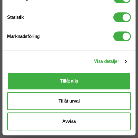
Fri offert
Prisgaranti
Statistik
Snabb leverans
Marknadsföring
Vi hjälper dig gärna!
Visa detaljer
Tillåt alla
Telefon: 019-760 65 00
Tillåt urval
Mån-fre 08.30 - 17.00
Avvisa