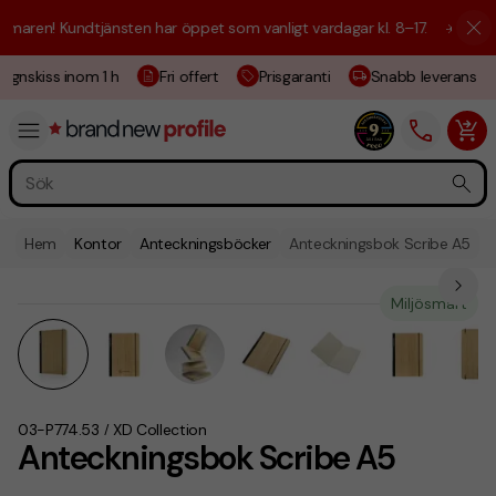
aren! Kundtjänsten har öppet som vanligt vardagar kl. 8–17.
☀️ Vi är h
ignskiss inom 1 h
Fri offert
Prisgaranti
Snabb leverans
Hem
Kontor
Anteckningsböcker
Anteckningsbok Scribe A5
Miljösmart
03-P774.53
XD Collection
/
Anteckningsbok Scribe A5