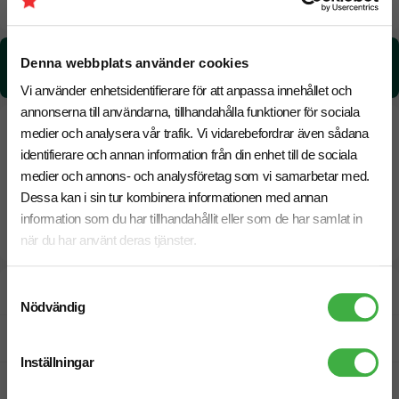
20 Augusti
Snabbare leverans? Kontakta oss.
CO₂e -avtryck:
Denna webbplats använder cookies
0.52 kg CO₂e / per styck
Vi använder enhetsidentifierare för att anpassa innehållet och
annonserna till användarna, tillhandahålla funktioner för sociala
medier och analysera vår trafik. Vi vidarebefordrar även sådana
identifierare och annan information från din enhet till de sociala
medier och annons- och analysföretag som vi samarbetar med.
Dessa kan i sin tur kombinera informationen med annan
information som du har tillhandahållit eller som de har samlat in
när du har använt deras tjänster.
Samtyckesval
Designskiss inom 1 h
Nödvändig
Fri offert
Inställningar
Prisgaranti