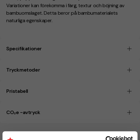
Variationer kan förekomma i färg, textur och böjning av
bambuomslaget. Detta beror på bambumaterialets
naturliga egenskaper.
Specifikationer
Tryckmetoder
Pristabell
CO₂e -avtryck
Beräknad leveranstid:
8 arbetsdagar