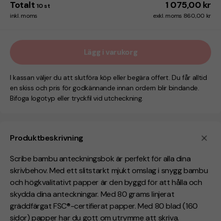
Totalt
1 075,00 kr
10
st
inkl. moms
exkl. moms 860,00 kr
Lägg i varukorg
I kassan väljer du att slutföra köp eller begära offert. Du får alltid
en skiss och pris för godkännande innan ordern blir bindande.
Bifoga logotyp eller tryckfil vid utcheckning.
Produktbeskrivning
Scribe bambu anteckningsbok är perfekt för alla dina
skrivbehov. Med ett slitstarkt mjukt omslag i snygg bambu
och högkvalitativt papper är den byggd för att hålla och
skydda dina anteckningar. Med 80 grams linjerat
gräddfärgat FSC®-certifierat papper. Med 80 blad (160
sidor) papper har du gott om utrymme att skriva.