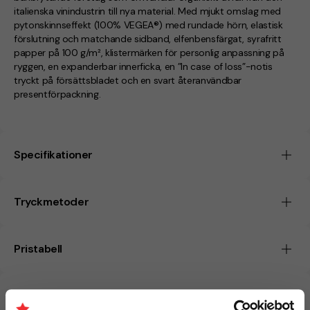
italienska vinindustrin till nya material. Med mjukt omslag med
pytonskinnseffekt (100% VEGEA®) med rundade hörn, elastisk
förslutning och matchande sidband, elfenbensfärgat, syrafritt
papper på 100 g/m², klistermärken för personlig anpassning på
ryggen, en expanderbar innerficka, en ”In case of loss”-notis
tryckt på försättsbladet och en svart återanvändbar
presentförpackning.
Specifikationer
Tryckmetoder
Pristabell
CO₂e -avtryck