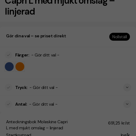
Capri L med mjukt omslag –
linjerad
Gör dina val – se priset direkt
Nollställ
Färger
:
- Gör ditt val -
Tryck
:
- Gör ditt val -
Antal
:
- Gör ditt val -
Anteckningsbok Moleskine Capri
691,25 kr/st
L med mjukt omslag – linjerad
Startkostnad
Ingår