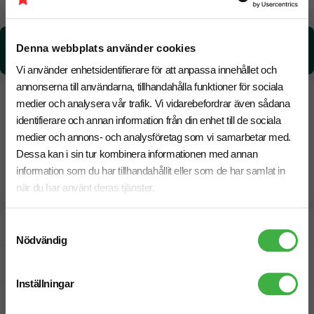
CO₂e -avtryck:
Denna webbplats använder cookies
0,626293917366519 kg CO₂e / per styck
Vi använder enhetsidentifierare för att anpassa innehållet och
annonserna till användarna, tillhandahålla funktioner för sociala
medier och analysera vår trafik. Vi vidarebefordrar även sådana
identifierare och annan information från din enhet till de sociala
medier och annons- och analysföretag som vi samarbetar med.
Dessa kan i sin tur kombinera informationen med annan
information som du har tillhandahållit eller som de har samlat in
när du har använt deras tjänster.
Samtyckesval
Designskiss inom 1 h
Nödvändig
Fri offert
Inställningar
Prisgaranti