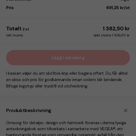
Pris
691,25 kr/st
Totalt
1 382,50 kr
2
st
inkl. moms
exkl. moms 1 106,00 kr
Lägg i varukorg
I kassan väljer du att slutföra köp eller begära offert. Du får alltid
en skiss och pris för godkännande innan ordern blir bindande.
Bifoga logotyp eller tryckfil vid utcheckning.
Produktbeskrivning
Omsorg för detaljer, design och hantverk förenas i denna lyxiga
anteckningsbok som tillverkats i samarbete med VEGEA®, ett
banbrytande företag som omvandlar organiskt avfall från den