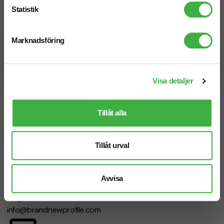
Statistik
Snabb leverans
Marknadsföring
Vi hjälper dig gärna!
Visa detaljer
Tillåt alla
Telefon: 019-760 65 00
Mån-fre 08.30 - 17.00
Tillåt urval
Avvisa
Mejl
info@brandnewprofile.com