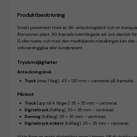
Produktbeskrivning
Smart presentset med en A6-anteckningsbok och en transpa
återvunnen plast,
80 linjerade krämfärgade ark
och elastisk fö
12 eller nyare
, och med den medföljande metallringen kan den
onboardinggåva eller kundpresent.
Tryckmöjligheter
Anteckningsbok
Tryck
(max 1 färg):
45 × 120 mm
– centrerat på framsida
Plånbok
Tryck
(upp till 4 färger):
35 × 35 mm
– centrerat
Digitaltryck
(fullfärg):
35 × 35 mm
– centrerat
Doming
(fullfärg):
35 × 35 mm – centrerat
Digitaltryck etikett
(fullfärg):
35 × 35 mm
– centrerat
Vi tar fram en gratis designskiss inom 1 timme. Vill du trycka i a