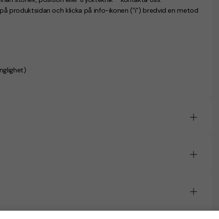
n på produktsidan och klicka på info-ikonen (”i”) bredvid en metod
änglighet)