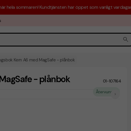
 här hela sommaren! Kundtjänsten har öppet som vanligt vardagar 
s
ngsbok Kern A6 med MagSafe - plånbok
MagSafe - plånbok
01-107164
Återvunnet