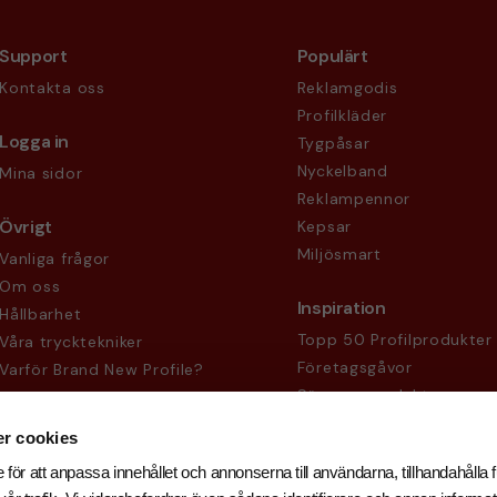
Support
Populärt
Kontakta oss
Reklamgodis
Profilkläder
Logga in
Tygpåsar
Nyckelband
Mina sidor
Reklampennor
Övrigt
Kepsar
Miljösmart
Vanliga frågor
Om oss
Inspiration
Hållbarhet
Topp 50 Profilprodukter
Våra trycktekniker
Företagsgåvor
Varför Brand New Profile?
Säsongsprodukter
Köpvillkor
Sekretesspolicy
r cookies
 för att anpassa innehållet och annonserna till användarna, tillhandahålla f