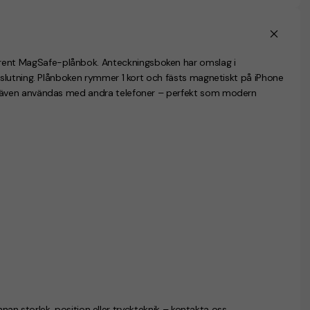
rent
MagSafe-plånbok
. Anteckningsboken har omslag i
rslutning. Plånboken rymmer
1 kort
och fästs magnetiskt på
iPhone
 även användas med andra telefoner – perfekt som modern
nnan storlek, position eller tryckteknik – kontakta oss.