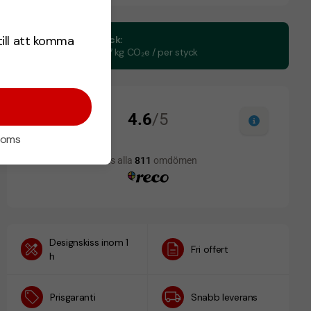
till att komma
CO₂e -avtryck:
0,394593877 kg CO₂e / per styck
 moms
Designskiss inom 1
Fri offert
h
Prisgaranti
Snabb leverans