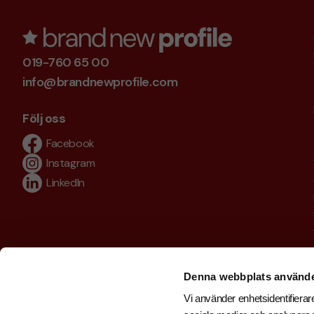
019-760 65 00
info@brandnewprofile.com
Följ oss
Facebook
Instagram
LinkedIn
Denna webbplats använde
Vi använder enhetsidentifierare