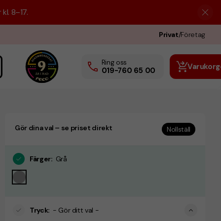
kl. 8–17.
Privat
/
Företag
Ring oss
Varukorg
019-760 65 00
Gör dina val – se priset direkt
Nollställ
Färger
:
Grå
Tryck
:
- Gör ditt val -