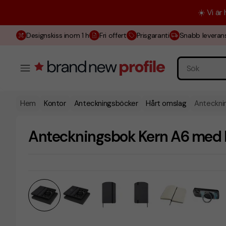
☀️ Vi är
Designskiss inom 1 h
Fri offert
Prisgaranti
Snabb leveran
Hem
Kontor
Anteckningsböcker
Hårt omslag
Anteckni
Anteckningsbok Kern A6 med 