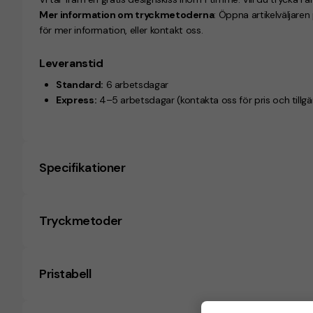
Mer information om tryckmetoderna
: Öppna artikelväljare
för mer information, eller kontakt oss.
Leveranstid
Standard:
6 arbetsdagar
Express:
4–5 arbetsdagar
(kontakta oss för pris och tillg
Specifikationer
Tryckmetoder
Pristabell