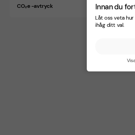
Innan du for
CO₂e -avtryck
Låt oss veta hur 
ihåg ditt val.
Visa