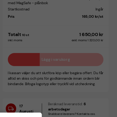
med MagSafe - plånbok
Startkostnad
Ingår
Pris
165,00 kr/st
Totalt
1 650,00 kr
10
st
inkl. moms
exkl. moms 1 320,00 kr
Lägg i varukorg
I kassan väljer du att slutföra köp eller begära offert. Du får
alltid en skiss och pris för godkännande innan ordern blir
bindande. Bifoga logotyp eller tryckfil vid utcheckning.
Beräknad leveranstid:
6
17
arbetsdagar
Augusti
Snabbare leverans? Kontakta oss.