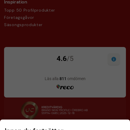
Inspiration
Topp 50 Profilprodukter
Företagsgåvor
Säsongsprodukter