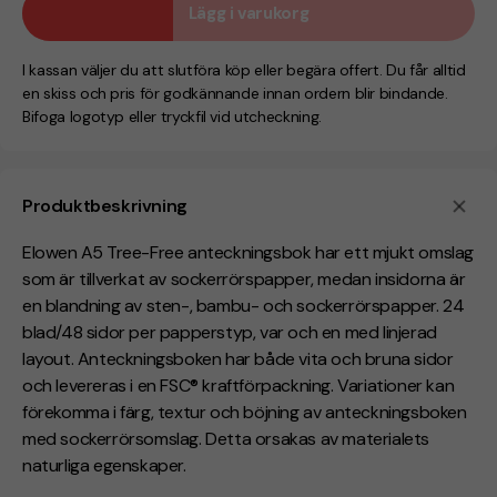
Lägg i varukorg
I kassan väljer du att slutföra köp eller begära offert. Du får alltid
en skiss och pris för godkännande innan ordern blir bindande.
Bifoga logotyp eller tryckfil vid utcheckning.
Produktbeskrivning
Elowen A5 Tree-Free anteckningsbok har ett mjukt omslag
som är tillverkat av sockerrörspapper, medan insidorna är
en blandning av sten-, bambu- och sockerrörspapper. 24
blad/48 sidor per papperstyp, var och en med linjerad
layout. Anteckningsboken har både vita och bruna sidor
och levereras i en FSC® kraftförpackning. Variationer kan
förekomma i färg, textur och böjning av anteckningsboken
med sockerrörsomslag. Detta orsakas av materialets
naturliga egenskaper.