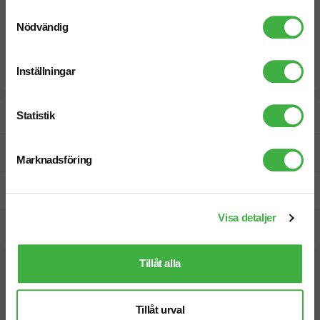
Samtyckesval
Nödvändig
Inställningar
Designskiss inom 1 h
Statistik
Fri offert
Marknadsföring
Prisgaranti
Visa detaljer
Snabb leverans
Tillåt alla
Vi hjälper dig gärna!
Tillåt urval