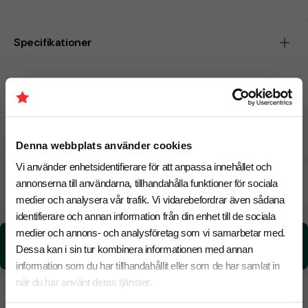
Specifikationer
Tryckmetoder
Pristabell
Denna webbplats använder cookies
Vi använder enhetsidentifierare för att anpassa innehållet och
CO₂e -avtryck
annonserna till användarna, tillhandahålla funktioner för sociala
medier och analysera vår trafik. Vi vidarebefordrar även sådana
identifierare och annan information från din enhet till de sociala
medier och annons- och analysföretag som vi samarbetar med.
CO₂e -avtryck:
Dessa kan i sin tur kombinera informationen med annan
0.55 kg CO₂e / per styck
information som du har tillhandahållit eller som de har samlat in
när du har använt deras tjänster.