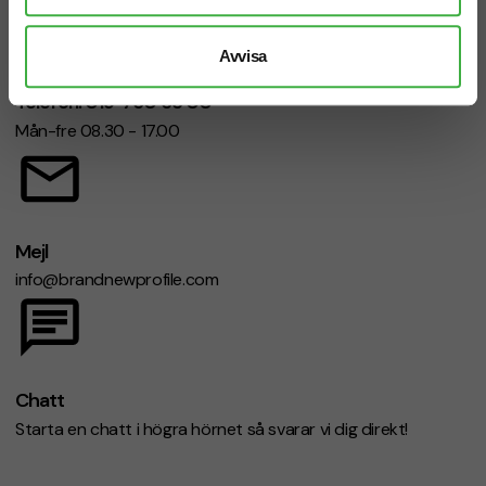
Avvisa
Telefon: 019-760 65 00
Mån-fre 08.30 - 17.00
Mejl
info@brandnewprofile.com
Chatt
Starta en chatt i högra hörnet så svarar vi dig direkt!