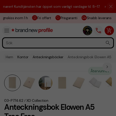
aren! Kundtjänsten har öppet som vanligt vardagar kl. 8–17.
☀️ Vi är h
gnskiss inom 1 h
Fri offert
Prisgaranti
Snabb leverans
Hem
Kontor
Anteckningsböcker
Anteckningsbok Elowen A5 Tr
Återvunnet
03-P774.62
XD Collection
/
Anteckningsbok Elowen A5