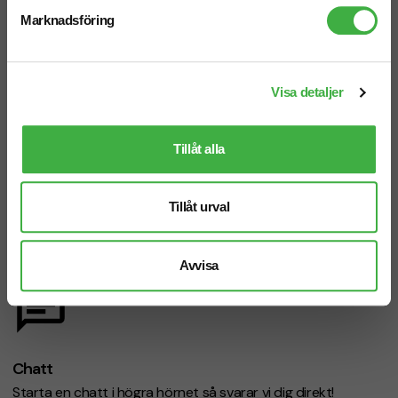
Marknadsföring
Visa detaljer
Telefon: 019-760 65 00
Mån-fre 08.30 - 17.00
Tillåt alla
Tillåt urval
Mejl
Avvisa
info@brandnewprofile.com
Chatt
Starta en chatt i högra hörnet så svarar vi dig direkt!