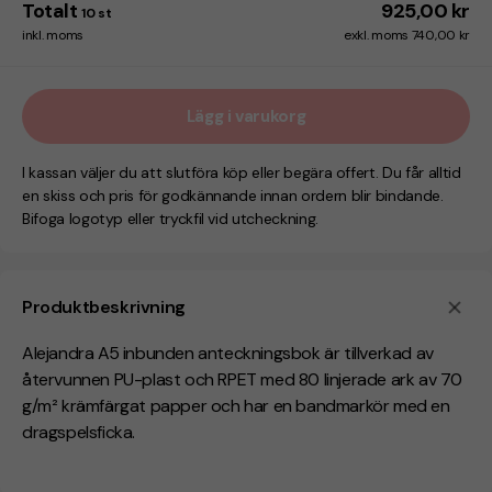
Totalt
925,00 kr
10
st
inkl. moms
exkl. moms 740,00 kr
Lägg i varukorg
I kassan väljer du att slutföra köp eller begära offert. Du får alltid
en skiss och pris för godkännande innan ordern blir bindande.
Bifoga logotyp eller tryckfil vid utcheckning.
Produktbeskrivning
Alejandra A5 inbunden anteckningsbok är tillverkad av
återvunnen PU-plast och RPET med 80 linjerade ark av 70
g/m² krämfärgat papper och har en bandmarkör med en
dragspelsficka.