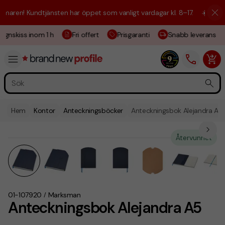
aren! Kundtjänsten har öppet som vanligt vardagar kl. 8–17.
☀️ Vi är h
ignskiss inom 1 h
Fri offert
Prisgaranti
Snabb leverans
Hem
Kontor
Anteckningsböcker
Anteckningsbok Alejandra A5
Återvunnet
01-107920
Marksman
/
Anteckningsbok Alejandra A5