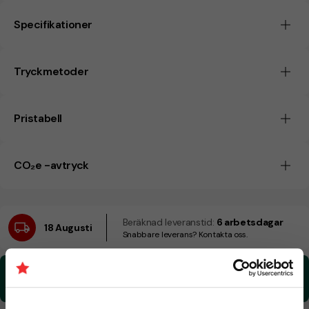
Specifikationer
Tryckmetoder
Pristabell
CO₂e -avtryck
Beräknad leveranstid:
6 arbetsdagar
18 Augusti
Snabbare leverans? Kontakta oss.
CO₂e -avtryck:
0,621823214931152 kg CO₂e / per styck