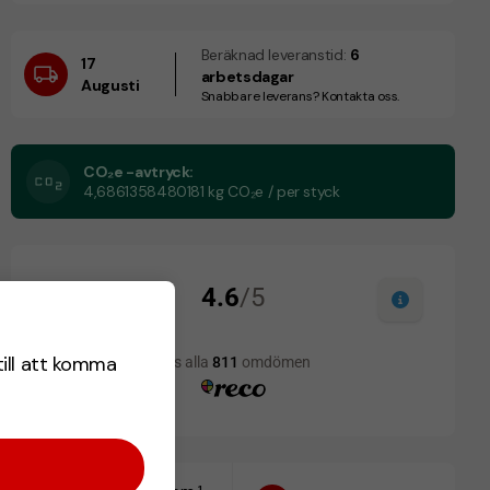
Beräknad leveranstid:
6
17
arbetsdagar
Augusti
Snabbare leverans? Kontakta oss.
CO₂e -avtryck:
4,6861358480181 kg CO₂e / per styck
till att komma