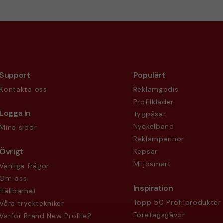
Support
Populärt
Kontakta oss
Reklamgodis
Profilkläder
Logga in
Tygpåsar
Nyckelband
Mina sidor
Reklampennor
Övrigt
Kepsar
Miljösmart
Vanliga frågor
Om oss
Inspiration
Hållbarhet
Topp 50 Profilprodukter
Våra trycktekniker
Företagsgåvor
Varför Brand New Profile?