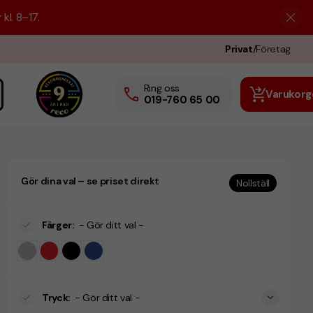
kl. 8–17.
Privat
/
Företag
Ring oss
Varukorg
019-760 65 00
Gör dina val – se priset direkt
Nollställ
Färger
:
- Gör ditt val -
Tryck
:
- Gör ditt val -