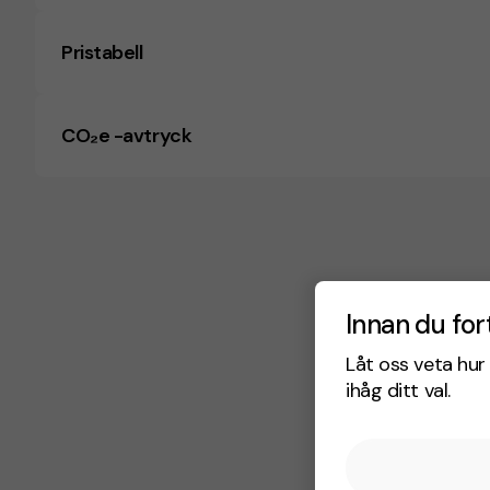
Pristabell
CO₂e -avtryck
Innan du for
Låt oss veta hur 
ihåg ditt val.