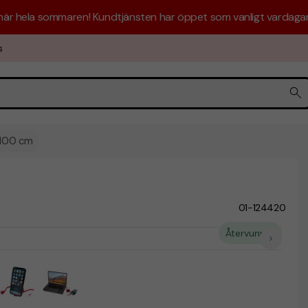
 här hela sommaren! Kundtjänsten har öppet som vanligt vardagar 
s
 100 cm
01-124420
Återvunnet