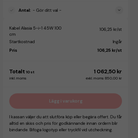
Antal
:
- Gör ditt val -
Kabel Alasia 5-i-1 45W 100
106,25 kr/st
cm
Startkostnad
Ingår
Pris
106,25 kr/st
Totalt
1 062,50 kr
10
st
inkl. moms
exkl. moms 850,00 kr
Lägg i varukorg
I kassan väljer du att slutföra köp eller begära offert. Du får
alltid en skiss och pris för godkännande innan ordern blir
bindande. Bifoga logotyp eller tryckfil vid utcheckning.