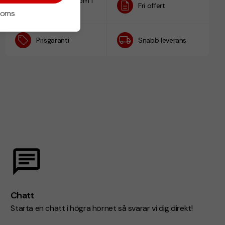
Designskiss inom 1
Fri offert
h
 moms
Prisgaranti
Snabb leverans
Chatt
Starta en chatt i högra hörnet så svarar vi dig direkt!