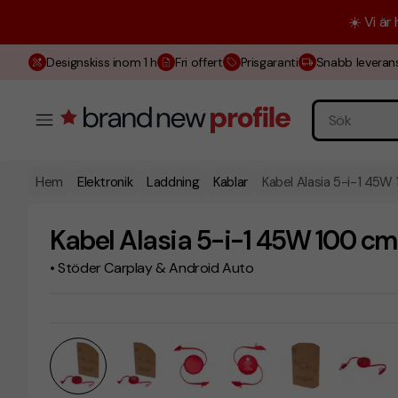
☀️ Vi är
Designskiss inom 1 h
Fri offert
Prisgaranti
Snabb leveran
Hem
Elektronik
Laddning
Kablar
Kabel Alasia 5-i-1 45W
Kabel Alasia 5-i-1 45W 100 cm
• Stöder Carplay & Android Auto