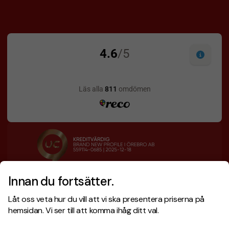
Innan du fortsätter.
Designskiss inom 1 h
Prisgaranti
Låt oss veta hur du vill att vi ska presentera priserna på
Fri offert
Snabb leverans
hemsidan. Vi ser till att komma ihåg ditt val.