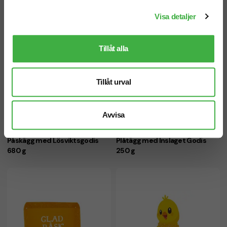
Visa detaljer
Tillåt alla
Tillåt urval
Avvisa
Påskägg med Lösviktsgodis
Plåtägg med Inslaget Godis
680 g
250 g