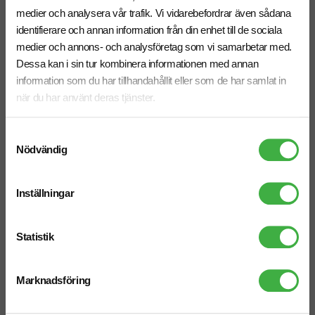
medier och analysera vår trafik. Vi vidarebefordrar även sådana
Påskägg Halva med Godis
Påskägg med Inslaget Godis
identifierare och annan information från din enhet till de sociala
300 g
medier och annons- och analysföretag som vi samarbetar med.
Dessa kan i sin tur kombinera informationen med annan
information som du har tillhandahållit eller som de har samlat in
när du har använt deras tjänster.
Samtyckesval
Nödvändig
Inställningar
Statistik
Påskägg med Lösviktsgodis
Påskägg med Inslaget Godis
Marknadsföring
400 g
500 g