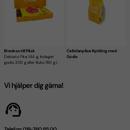
Brevbox till Påsk
Cellofanpåse Kyckling med
Delicato Fika 144 g, Inslaget
Godis
godis 200 g eller Bubs 180 g |
Hemleverans till brevlåda
Vi hjälper dig gärna!
Telefon: 019-760 65 00