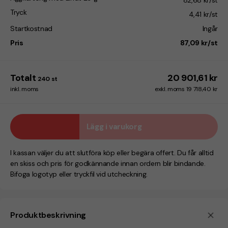
82,68 kr/st
Tryck
4,41 kr/st
Startkostnad
Ingår
Pris
87,09 kr/st
Totalt
20 901,61 kr
240
st
inkl. moms
exkl. moms 19 718,40 kr
Lägg i varukorg
I kassan väljer du att slutföra köp eller begära offert. Du får alltid
en skiss och pris för godkännande innan ordern blir bindande.
Bifoga logotyp eller tryckfil vid utcheckning.
Produktbeskrivning