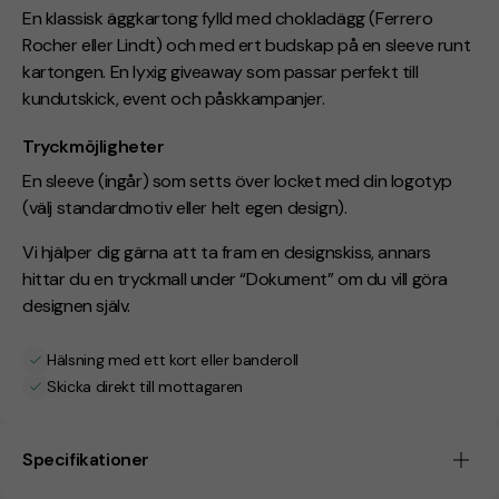
En klassisk äggkartong fylld med chokladägg (Ferrero
Rocher eller Lindt) och med ert budskap på en sleeve runt
kartongen. En lyxig giveaway som passar perfekt till
kundutskick, event och påskkampanjer.
Tryckmöjligheter
En sleeve (ingår) som setts över locket med din logotyp
(välj standardmotiv eller helt egen design).
Vi hjälper dig gärna att ta fram en designskiss, annars
hittar du en tryckmall under “Dokument” om du vill göra
designen själv.
Hälsning med ett kort eller banderoll
Skicka direkt till mottagaren
Specifikationer