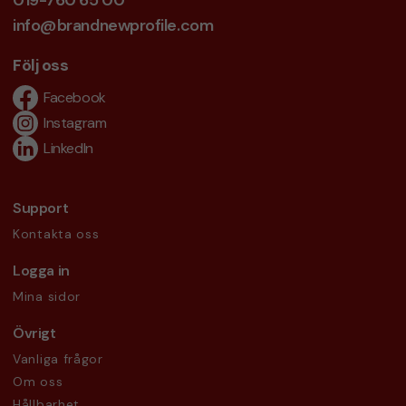
019-760 65 00
info@brandnewprofile.com
Följ oss
Facebook
Instagram
LinkedIn
Support
Kontakta oss
Logga in
Mina sidor
Övrigt
Vanliga frågor
Om oss
Hållbarhet