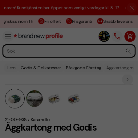
ren! Kundtjänsten har öppet som vanligt vardagar kl. 8–17.
☀️ Vi är hä
gnskiss inom 1 h
Fri offert
Prisgaranti
Snabb leverans
Hem
Godis & Delikatesser
Påskgodis Företag
Äggkartong med
21-00-938
Karamello
/
Äggkartong med Godis