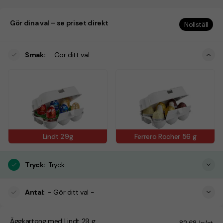
Gör dina val – se priset direkt
Nollställ
Smak
:
- Gör ditt val -
Lindt 29g
Ferrero Rocher 56 g
Tryck
:
Tryck
Antal
:
- Gör ditt val -
Äggkartong med Lindt 29 g