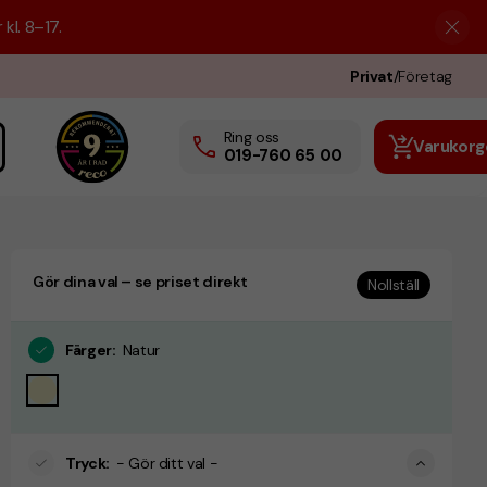
kl. 8–17.
Privat
/
Företag
Ring oss
Varukorg
019-760 65 00
Gör dina val – se priset direkt
Nollställ
Färger
:
Natur
Tryck
:
- Gör ditt val -