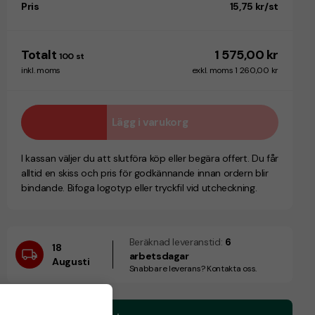
Pris
15,75 kr/st
Totalt
1 575,00 kr
100
st
inkl. moms
exkl. moms 1 260,00 kr
Lägg i varukorg
I kassan väljer du att slutföra köp eller begära offert. Du får
alltid en skiss och pris för godkännande innan ordern blir
bindande. Bifoga logotyp eller tryckfil vid utcheckning.
Beräknad leveranstid:
6
18
arbetsdagar
Augusti
Snabbare leverans? Kontakta oss.