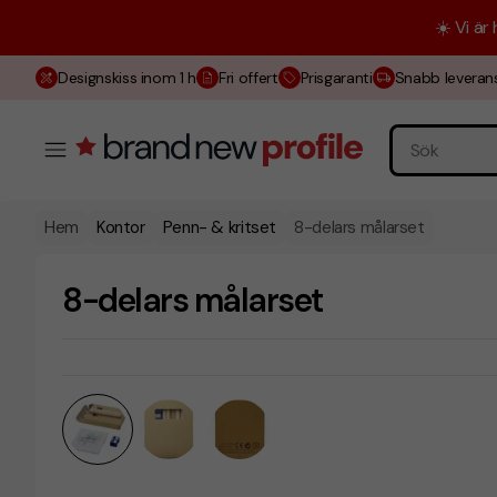
☀️ Vi är
Designskiss inom 1 h
Fri offert
Prisgaranti
Snabb leveran
Hem
Kontor
Penn- & kritset
8-delars målarset
8-delars målarset