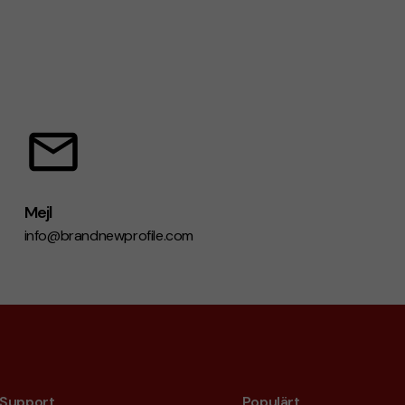
Mejl
info@brandnewprofile.com
Support
Populärt