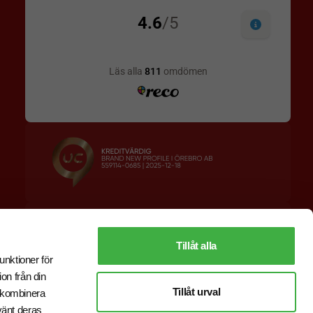
Designskiss inom 1 h
Prisgaranti
Fri offert
Snabb leverans
Tillåt alla
unktioner för
on från din
Tillåt urval
r kombinera
vänt deras