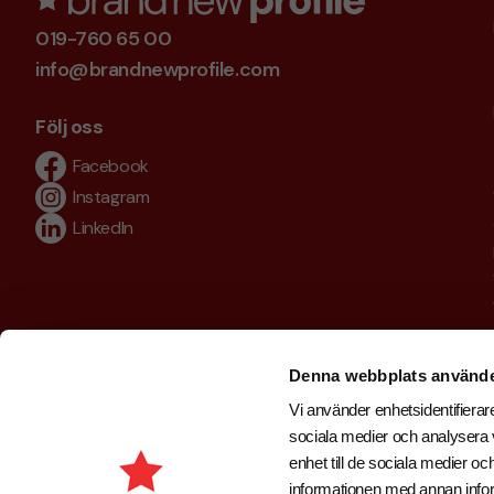
019-760 65 00
info@brandnewprofile.com
Följ oss
Facebook
Instagram
LinkedIn
Denna webbplats använde
Vi använder enhetsidentifierare
sociala medier och analysera v
enhet till de sociala medier 
informationen med annan inform