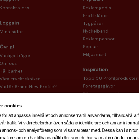
Kontakta oss
Reklamgodis
Profilkläder
Logga in
Tygpåsar
Nyckelband
Mina sidor
Reklampennor
Övrigt
Kepsar
Miljösmart
Vanliga frågor
Om oss
Inspiration
Hållbarhet
Topp 50 Profilprodukter
Våra trycktekniker
Företagsgåvor
Varför Brand New Profile?
Säsongsprodukter
Köpvillkor
Sekretesspolicy
r cookies
 för att anpassa innehållet och annonserna till användarna, tillhandahålla f
år trafik. Vi vidarebefordrar även sådana identifierare och annan informati
och annons- och analysföretag som vi samarbetar med. Dessa kan i sin tu
ation som du har tillhandahållit eller som de har samlat in när du har an