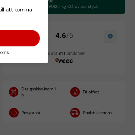
CO₂e -avtryck:
0,066747222901231 kg CO₂e / per styck
till att komma
 moms
Designskiss inom 1
Fri offert
h
Prisgaranti
Snabb leverans