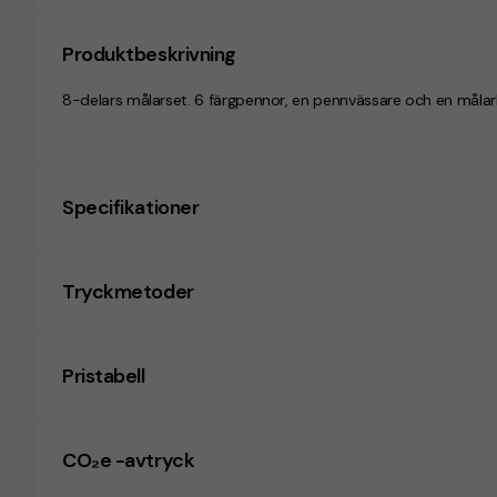
Produktbeskrivning
8-delars målarset. 6 färgpennor, en pennvässare och en måla
Specifikationer
Tryckmetoder
Pristabell
CO₂e -avtryck