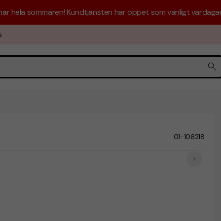
 här hela sommaren! Kundtjänsten har öppet som vanligt vardagar 
s
01-106218