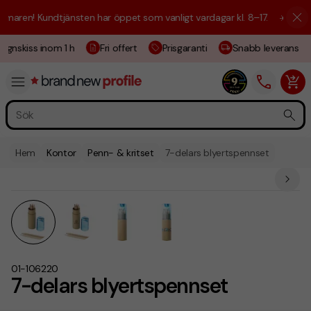
aren! Kundtjänsten har öppet som vanligt vardagar kl. 8–17.
☀️ Vi är h
ignskiss inom 1 h
Fri offert
Prisgaranti
Snabb leverans
Hem
Kontor
Penn- & kritset
7-delars blyertspennset
01-106220
7-delars blyertspennset