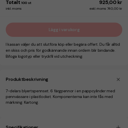
Totalt
925,00 kr
100
st
inkl. moms
exkl. moms 740,00 kr
Lägg i varukorg
I kassan väljer du att slutföra köp eller begära offert. Du får alltid
en skiss och pris för godkännande innan ordern blir bindande.
Bifoga logotyp eller tryckfil vid utcheckning.
Produktbeskrivning
7-delars blyertspennset. 6 färgpennor i en pappcylinder med
pennvässare i plastlocket. Komponenterna kan inte fås med
märkning. Kartong.
Specifikationer