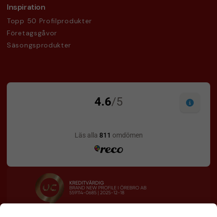
Inspiration
Topp 50 Profilprodukter
Företagsgåvor
Säsongsprodukter