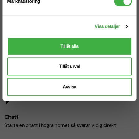
Marknadsföring
Visa detaljer
Telefon: 019-760 65 00
Mån-fre 08.30 - 17.00
Tillåt alla
Tillåt urval
Mejl
info@brandnewprofile.com
Avvisa
Chatt
Starta en chatt i högra hörnet så svarar vi dig direkt!