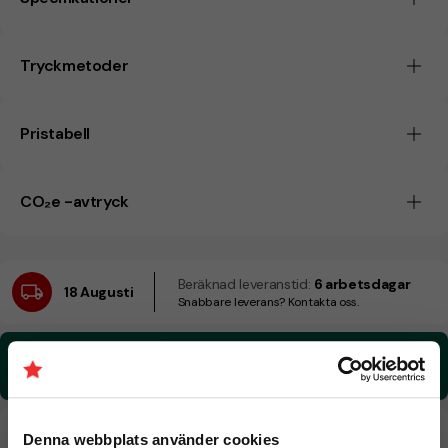
Tryckmetoder
Pristabell
CO₂e -avtryck
Beräknad leveranstid:
6 arbetsdagar
18 Augusti
Snabbare leverans? Kontakta oss.
CO₂e -avtryck:
0,0530051475980364 kg CO₂e / per styck
Denna webbplats använder cookies