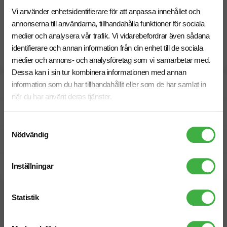
Vi använder enhetsidentifierare för att anpassa innehållet och
annonserna till användarna, tillhandahålla funktioner för sociala
medier och analysera vår trafik. Vi vidarebefordrar även sådana
identifierare och annan information från din enhet till de sociala
medier och annons- och analysföretag som vi samarbetar med.
Dessa kan i sin tur kombinera informationen med annan
information som du har tillhandahållit eller som de har samlat in
Designskiss inom 1 h
när du har använt deras tjänster.
Fri offert
Samtyckesval
Nödvändig
Prisgaranti
Inställningar
Snabb leverans
Statistik
Vi hjälper dig gärna!