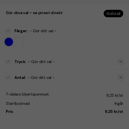
Gör dina val – se priset direkt
Nollställ
Färger
:
- Gör ditt val -
Tryck
:
- Gör ditt val -
Antal
:
- Gör ditt val -
7-delars blyertspennset
9,25 kr/st
Startkostnad
Ingår
Pris
9,25 kr/st