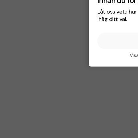
Innan du for
Låt oss veta hur 
ihåg ditt val.
Visa