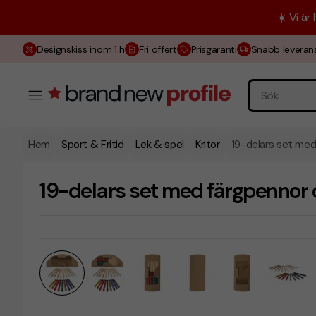
☀️ Vi är
Designskiss inom 1 h
Fri offert
Prisgaranti
Snabb leveran
Hem
Sport & Fritid
Lek & spel
Kritor
19-delars set med
19-delars set med färgpennor o