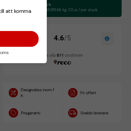
CO₂e -avtryck:
0,103998544631946 kg CO₂e / per styck
till att komma
 moms
Designskiss inom 1
Fri offert
h
Prisgaranti
Snabb leverans