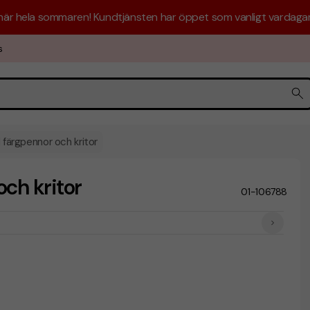
 här hela sommaren! Kundtjänsten har öppet som vanligt vardagar 
s
 färgpennor och kritor
ch kritor
01-106788