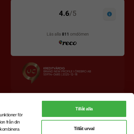
Designskiss inom 1 h
Prisgaranti
Fri offert
Snabb leverans
Tillåt alla
unktioner för
on från din
Tillåt urval
r kombinera