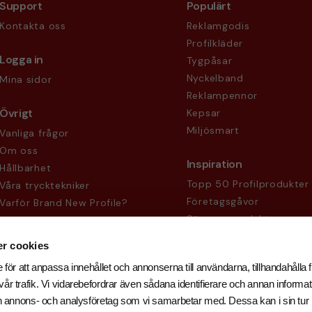
Support
Populärt
Kontakta oss
Reklamgodis
Profilkläder
Logga in
Tygpåsar
Nyckelband
Mina sidor
Reklampennor
Övrigt
Kepsar
Miljösmart
Vanliga frågor
Om oss
Inspiration
Hållbarhet
Topp 50 Profilprodukter
Våra trycktekniker
Företagsgåvor
Varför Brand New Profile?
Säsongsprodukter
Köpvillkor
Sekretesspolicy
r cookies
 för att anpassa innehållet och annonserna till användarna, tillhandahålla f
år trafik. Vi vidarebefordrar även sådana identifierare och annan informati
och annons- och analysföretag som vi samarbetar med. Dessa kan i sin tu