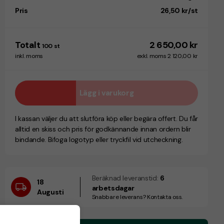
Pris
26,50 kr/st
Totalt
2 650,00 kr
100
st
inkl. moms
exkl. moms 2 120,00 kr
Lägg i varukorg
I kassan väljer du att slutföra köp eller begära offert. Du får
alltid en skiss och pris för godkännande innan ordern blir
bindande. Bifoga logotyp eller tryckfil vid utcheckning.
Beräknad leveranstid:
6
18
arbetsdagar
Augusti
Snabbare leverans? Kontakta oss.