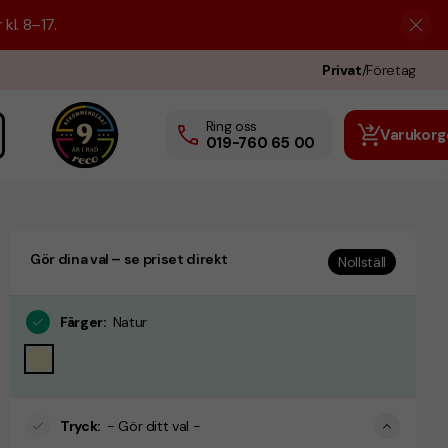
kl. 8–17.
Privat
/
Företag
Ring oss
Varukorg
019-760 65 00
Gör dina val – se priset direkt
Nollställ
Färger
:
Natur
Tryck
:
- Gör ditt val -