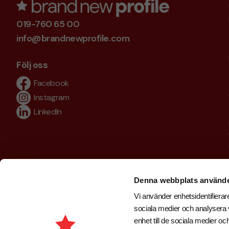
019-760 65 00
info@brandnewprofile.com
Följ oss
Facebook
Instagram
LinkedIn
Denna webbplats använde
Vi använder enhetsidentifierare
sociala medier och analysera v
enhet till de sociala medier 