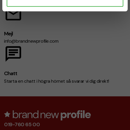
Mån-fre 08.30 - 17.00
Mejl
info@brandnewprofile.com
Chatt
Starta en chatt i högra hörnet så svarar vi dig direkt!
019-760 65 00