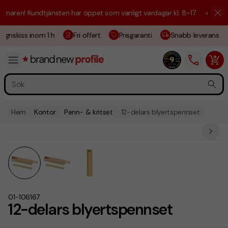
aren! Kundtjänsten har öppet som vanligt vardagar kl. 8–17.
☀️ Vi är h
ignskiss inom 1 h
Fri offert
Prisgaranti
Snabb leverans
Hem
Kontor
Penn- & kritset
12-delars blyertspennset
01-106167
12-delars blyertspennset