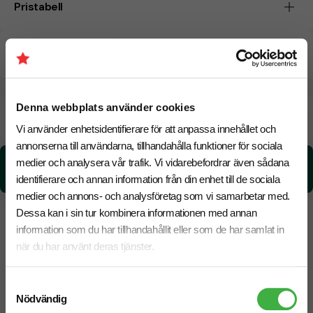
Pristabell
CO₂e -avtryck
Denna webbplats använder cookies
Beräknad leveranstid:
6 arbetsdagar
17 Augusti
Snabbare leverans? Kontakta oss.
Vi använder enhetsidentifierare för att anpassa innehållet och
annonserna till användarna, tillhandahålla funktioner för sociala
CO₂e -avtryck:
medier och analysera vår trafik. Vi vidarebefordrar även sådana
0,211324426525581 kg CO₂e / per styck
identifierare och annan information från din enhet till de sociala
medier och annons- och analysföretag som vi samarbetar med.
Dessa kan i sin tur kombinera informationen med annan
information som du har tillhandahållit eller som de har samlat in
när du har använt deras tjänster.
Samtyckesval
Nödvändig