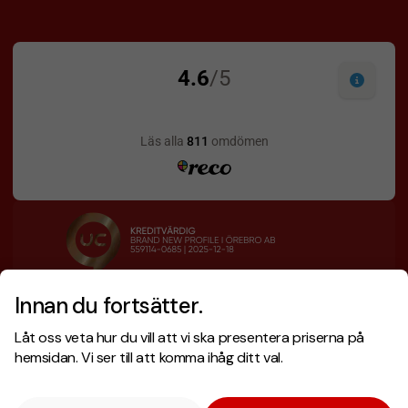
Innan du fortsätter.
Designskiss inom 1 h
Prisgaranti
Låt oss veta hur du vill att vi ska presentera priserna på
Fri offert
Snabb leverans
hemsidan. Vi ser till att komma ihåg ditt val.