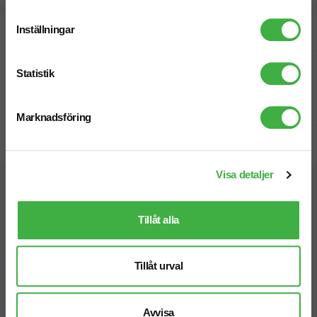
Inställningar
Designskiss inom 1 h
Fri offert
Statistik
Prisgaranti
Marknadsföring
Snabb leverans
Visa detaljer
Vi hjälper dig gärna!
Tillåt alla
Tillåt urval
Telefon: 019-760 65 00
Avvisa