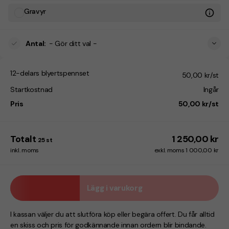
Gravyr
Antal
:
- Gör ditt val -
12-delars blyertspennset
50,00 kr/st
Startkostnad
Ingår
Pris
50,00 kr/st
Totalt
1 250,00 kr
25
st
inkl. moms
exkl. moms 1 000,00 kr
Lägg i varukorg
I kassan väljer du att slutföra köp eller begära offert. Du får alltid
en skiss och pris för godkännande innan ordern blir bindande.