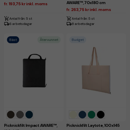
AWARE™, 70x180 cm
fr. 193,75 kr inkl. moms
fr. 263,75 kr inkl. moms
Antal från: 5 st
Antal från: 5 st
6 arbetsdagar
8 arbetsdagar
Bäst
Återvunnet
Budget
Picknickfilt Impact AWARE™,
Picknickfilt Laytote, 100x145