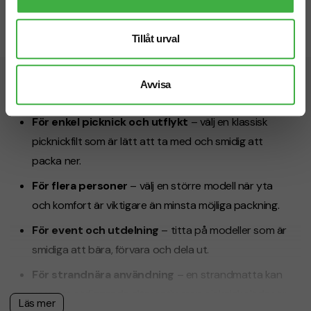
fr. 342,50 kr inkl. moms
Antal från: 5 st
Antal från: 100 st
Tillåt urval
8 arbetsdagar
27 arbetsdagar
Avvisa
Hitta rätt picknickpläd
För enkel picknick och utflykt
– välj en klassisk
picknickfilt som är lätt att ta med och smidig att
packa ner.
För flera personer
– välj en större modell när yta
och komfort är viktigare än minsta möjliga packning.
För event och utdelning
– titta på modeller som är
smidiga att bära, förvara och dela ut.
För strandnära användning
– en strandmatta kan
vara ett närliggande alternativ, men picknickplädar är
Läs mer