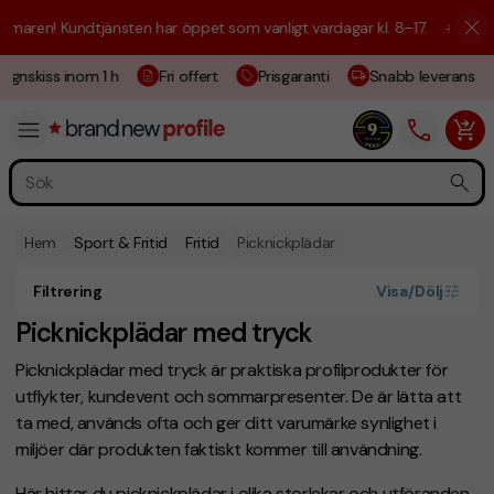
ren! Kundtjänsten har öppet som vanligt vardagar kl. 8–17.
☀️ Vi är hä
gnskiss inom 1 h
Fri offert
Prisgaranti
Snabb leverans
Hem
Sport & Fritid
Fritid
Picknickplädar
Filtrering
Visa/Dölj
Picknickplädar med tryck
Picknickplädar med tryck är praktiska profilprodukter för
utflykter, kundevent och sommarpresenter. De är lätta att
ta med, används ofta och ger ditt varumärke synlighet i
miljöer där produkten faktiskt kommer till användning.
Här hittar du picknickplädar i olika storlekar och utföranden