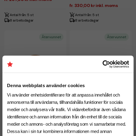
fr. 330,00 kr inkl. moms
Antal från: 5 st
Antal från: 5 st
8 arbetsdagar
8 arbetsdagar
Återvunnet
Återvunnet
Denna webbplats använder cookies
Vi använder enhetsidentifierare för att anpassa innehållet och
annonserna till användarna, tillhandahålla funktioner för sociala
medier och analysera vår trafik. Vi vidarebefordrar även sådana
identifierare och annan information från din enhet till de sociala
medier och annons- och analysföretag som vi samarbetar med.
Picknickfilt VINGA Alba, 110x110
Picknickfilt Impact AWARE™,
Dessa kan i sin tur kombinera informationen med annan
cm
130x145 cm