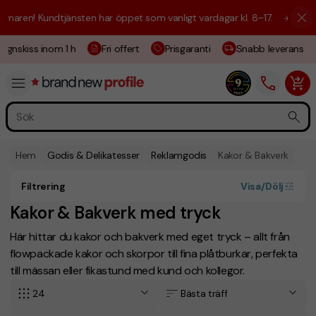
maren! Kundtjänsten har öppet som vanligt vardagar kl. 8–17.
☀️ Vi är 
ignskiss inom 1 h
Fri offert
Prisgaranti
Snabb leverans
Hem
Godis & Delikatesser
Reklamgodis
Kakor & Bakverk
Filtrering
Visa/Dölj
Kakor & Bakverk med tryck
Här hittar du kakor och bakverk med eget tryck – allt från
flowpackade kakor och skorpor till fina plåtburkar, perfekta
till mässan eller fikastund med kund och kollegor.
24
Bästa träff