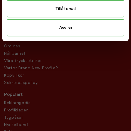
Tillåt urval
Logga in
Mina sidor
Avvisa
Övrigt
Vanliga frågor
Om oss
Hållbarhet
Våra trycktekniker
Varför Brand New Profile?
Köpvillkor
Sekretesspolicy
Populärt
Reklamgodis
Profilkläder
Tygpåsar
Nyckelband