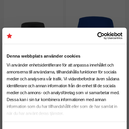
Denna webbplats använder cookies
Vi använder enhetsidentifierare för att anpassa innehållet och
annonserna till användarna, tillhandahålla funktioner för sociala
medier och analysera vår trafik. Vi vidarebefordrar även sådana
identifierare och annan information från din enhet till de sociala
Buckethatt VINGA Baltimore
Solhatt Solaris
medier och annons- och analysföretag som vi samarbetar med.
fr. 100,00 kr inkl. moms
fr. 29,00 kr inkl. moms
Dessa kan i sin tur kombinera informationen med annan
Antal från: 10 st
Antal från: 25 st
information som du har tillhandahållit eller som de har samlat in
8 arbetsdagar
6 arbetsdagar
när du har använt deras tjänster.
Nyhet