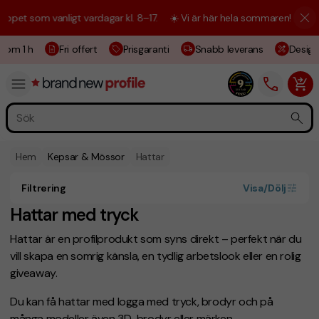
 som vanligt vardagar kl. 8–17.
☀️ Vi är här hela sommaren! Kundtjänst
om 1 h
Fri offert
Prisgaranti
Snabb leverans
Designsk
Hem
Kepsar & Mössor
Hattar
Filtrering
Visa/Dölj
Hattar med tryck
Hattar är en profilprodukt som syns direkt – perfekt när du
vill skapa en somrig känsla, en tydlig arbetslook eller en rolig
giveaway.
Du kan få hattar med logga med tryck, brodyr och på
många modeller även 3D-brodyr eller märken.