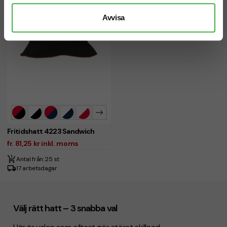
Avvisa
Fritidshatt 4223 Sandwich
fr. 81,25 kr inkl. moms
Antal från: 25 st
17 arbetsdagar
Välj rätt hatt – 3 snabba val