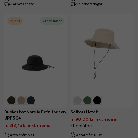
6 arbetsdagar
25 arbetsdagar
Nyhet
Återvunnet
Bucket hat Nordic Drift Horizon,
Solhatt Hatch
UPF 50+
fr. 90,00 kr inkl. moms
fr. 213,75 kr inkl. moms
• Hopfällbar
Antal från: 5 st
Antal från: 10 st