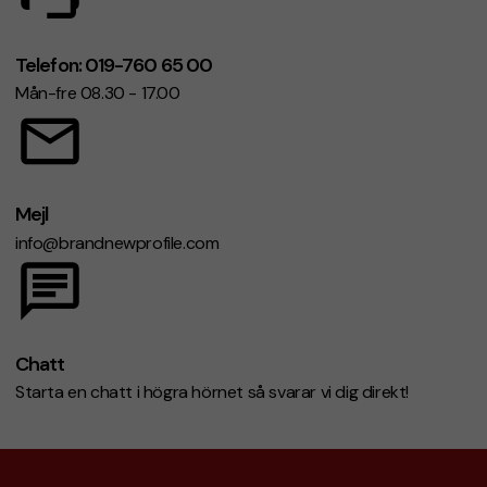
Textil (t.ex. bomull/polyester)
→ flexibel och ofta
enkel att profilera.
Telefon: 019-760 65 00
Naturmaterial (t.ex. halm)
→ somrig premiumkänsla,
Mån-fre 08.30 - 17.00
ofta snyggt med logga på bandet runt hatten.
3) Hur du vill att loggan ska kännas
Tryck
→ tydligt budskap och skarpa ytor.
Mejl
info@brandnewprofile.com
Brodyr
→ mer premium och slitstarkt.
3D-brodyr / märken
→ när du vill att hatten ska
kännas mer “designad”.
Chatt
Starta en chatt i högra hörnet så svarar vi dig direkt!
När hattar funkar som bäst
Sommar-event & kampanjer:
solhattar och