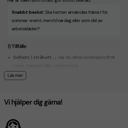
Här är valen som oftast gör störst skillnad.
Snabbt beslut:
Ska hatten användas främst för
sommar-event
,
merch/vardag
eller som del av
arbetskläder
?
1) Tillfälle
Solhatt / stråhatt
→ när du vill ha sommarprofil till
event, kampanj eller uteservering.
Läs mer
Fritidshatt / bucket
→ när du vill ha en modern
“merch”-känsla som används ofta.
Kockhatt / varsel
→ när hatten är del av
Vi hjälper dig gärna!
arbetskläder och ska tåla mer.
2) Material & känsla