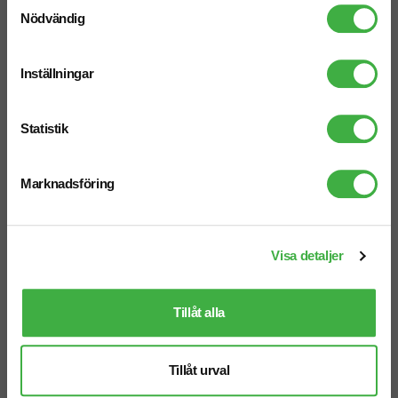
Samtyckesval
Nödvändig
Inställningar
Statistik
Marknadsföring
Fritidshatt 3929 Varsel
Fritidshatt 4107 Lättvikt
Visa detaljer
fr. 71,25 kr inkl. moms
fr. 81,25 kr inkl. moms
Antal från: 25 st
Antal från: 25 st
Tillåt alla
17 arbetsdagar
17 arbetsdagar
Tillåt urval