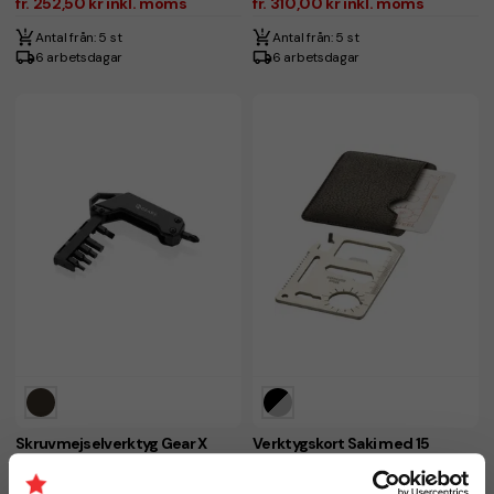
fr. 252,50 kr inkl. moms
fr. 310,00 kr inkl. moms
Antal från: 5 st
Antal från: 5 st
6 arbetsdagar
6 arbetsdagar
Skruvmejselverktyg Gear X
Verktygskort Saki med 15
funktioner
fr. 85,00 kr inkl. moms
fr. 14,25 kr inkl. moms