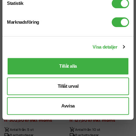
Antal från: 10 st
Antal från: 5 st
Statistik
6 arbetsdagar
6 arbetsdagar
Marknadsföring
Visa detaljer
Tillåt alla
Tillåt urval
Avvisa
Skruvmejselset Gear X 31-delar
Vattenpass Medium med linjal
fr. 302,50 kr inkl. moms
fr. 127,50 kr inkl. moms
Antal från: 5 st
Antal från: 10 st
8 arbetsdagar
8 arbetsdagar