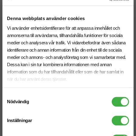
Antal från: 10 st
Antal från: 100 st
8 arbetsdagar
6 arbetsdagar
Denna webbplats använder cookies
Vi använder enhetsidentifierare för att anpassa innehållet och
annonserna till användarna, tillhandahålla funktioner för sociala
medier och analysera vår trafik. Vi vidarebefordrar även sådana
identifierare och annan information från din enhet till de sociala
medier och annons- och analysföretag som vi samarbetar med.
Dessa kan i sin tur kombinera informationen med annan
information som du har tillhandahållit eller som de har samlat in
när du har använt deras tjänster.
Samtyckesval
Nödvändig
Inställningar
Verktygs-set Flint 19-delars
Verktygslåda Rage 25 delars
fr. 97,50 kr inkl. moms
fr. 161,25 kr inkl. moms