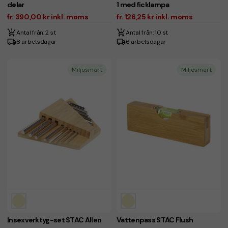
delar
1 med ficklampa
fr. 390,00 kr inkl. moms
fr. 126,25 kr inkl. moms
Antal från: 2 st
Antal från: 10 st
8 arbetsdagar
6 arbetsdagar
Miljösmart
Miljösmart
Insexverktyg-set STAC Allen
Vattenpass STAC Flush