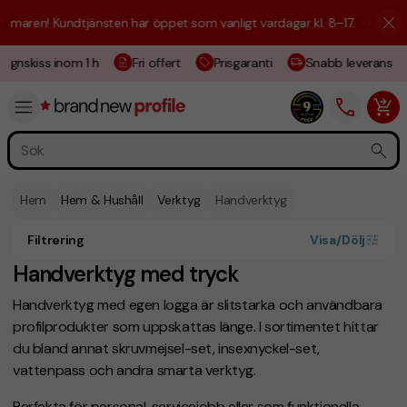
maren! Kundtjänsten har öppet som vanligt vardagar kl. 8–17.
☀️ Vi är 
ignskiss inom 1 h
Fri offert
Prisgaranti
Snabb leverans
Hem
Hem & Hushåll
Verktyg
Handverktyg
Filtrering
Visa/Dölj
Handverktyg med tryck
Handverktyg med egen logga är slitstarka och användbara
profilprodukter som uppskattas länge. I sortimentet hittar
du bland annat skruvmejsel-set, insexnyckel-set,
vattenpass och andra smarta verktyg.
Perfekta för personal, servicejobb eller som funktionella