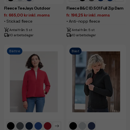
Fleece TeeJays Outdoor
Fleece B&C ID.501 Full Zip Dam
fr. 665,00 kr inkl. moms
fr. 196,25 kr inkl. moms
• Stickad fleece
• Anti-nopp fleece
Antal från: 5 st
Antal från: 5 st
10 arbetsdagar
10 arbetsdagar
Bättre
Bäst