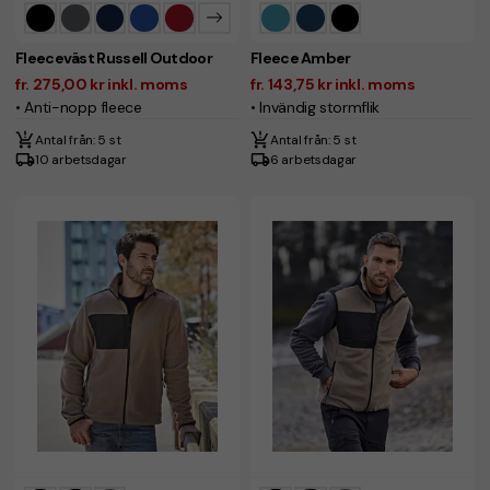
Fleeceväst Russell Outdoor
Fleece Amber
fr. 275,00 kr inkl. moms
fr. 143,75 kr inkl. moms
• Anti-nopp fleece
• Invändig stormflik
Antal från: 5 st
Antal från: 5 st
10 arbetsdagar
6 arbetsdagar