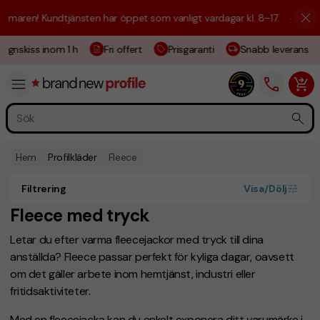
! Kundtjänsten har öppet som vanligt vardagar kl. 8–17.
☀️ Vi är här h
nskiss inom 1 h
Fri offert
Prisgaranti
Snabb leverans
Hem
Profilkläder
Fleece
Filtrering
Visa/Dölj
Fleece med tryck
Letar du efter varma fleecejackor med tryck till dina
anställda? Fleece passar perfekt för kyliga dagar, oavsett
om det gäller arbete inom hemtjänst, industri eller
fritidsaktiviteter.
Med en fleecejacka kan du enkelt exponera ditt varumärke i