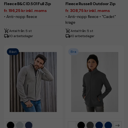
Fleece B&C ID.501 Full Zip
Fleece Russell Outdoor Zip
fr. 196,25 kr inkl. moms
fr. 308,75 kr inkl. moms
• Anti-nopp fleece
• Anti-nopp fleece • "Cadet"
krage
Antal från: 5 st
Antal från: 5 st
10 arbetsdagar
10 arbetsdagar
Bäst
Bra