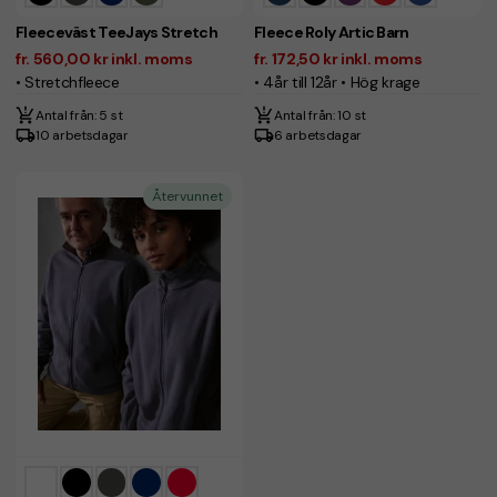
Fleeceväst TeeJays Stretch
Fleece Roly Artic Barn
fr. 560,00 kr inkl. moms
fr. 172,50 kr inkl. moms
• Stretchfleece
• 4år till 12år • Hög krage
Antal från: 5 st
Antal från: 10 st
10 arbetsdagar
6 arbetsdagar
Återvunnet