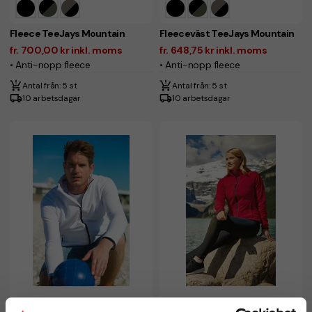
Fleece TeeJays Mountain
Fleeceväst TeeJays Mountain
fr. 700,00 kr inkl. moms
fr. 648,75 kr inkl. moms
• Anti-nopp fleece
• Anti-nopp fleece
Antal från: 5 st
Antal från: 5 st
10 arbetsdagar
10 arbetsdagar