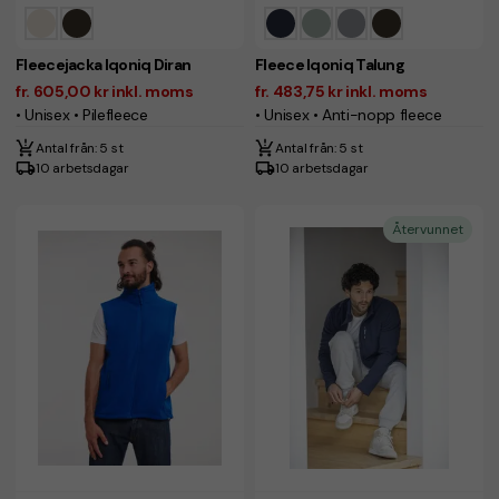
Fleecejacka Iqoniq Diran
Fleece Iqoniq Talung
fr. 605,00 kr inkl. moms
fr. 483,75 kr inkl. moms
• Unisex • Pilefleece
• Unisex • Anti-nopp fleece
Antal från: 5 st
Antal från: 5 st
10 arbetsdagar
10 arbetsdagar
Återvunnet