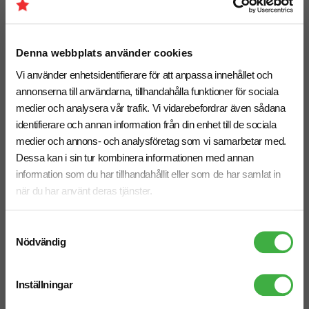
Fleece Brossard
Fleece Brossard Dam
fr. 443,75 kr inkl. moms
fr. 435,00 kr inkl. moms
Denna webbplats använder cookies
• Reglanärmar
• Reglanärmar
Vi använder enhetsidentifierare för att anpassa innehållet och
Antal från: 5 st
Antal från: 5 st
annonserna till användarna, tillhandahålla funktioner för sociala
6 arbetsdagar
6 arbetsdagar
medier och analysera vår trafik. Vi vidarebefordrar även sådana
identifierare och annan information från din enhet till de sociala
medier och annons- och analysföretag som vi samarbetar med.
Dessa kan i sin tur kombinera informationen med annan
information som du har tillhandahållit eller som de har samlat in
när du har använt deras tjänster.
Samtyckesval
Nödvändig
Inställningar