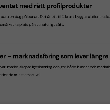
ventet med rätt profilprodukter
bara en dag på banan. Det är ett tillfälle att bygga relationer, sk
umärket ta plats på ett naturligt sätt.
er – marknadsföring som lever längre
 varumärke, skapar igenkänning och gör både kunder och medarbe
arför de är ett smart val.