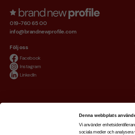
019-760 65 00
info@brandnewprofile.com
Följ oss
Facebook
Instagram
LinkedIn
Denna webbplats använde
Vi använder enhetsidentifierare
sociala medier och analysera v