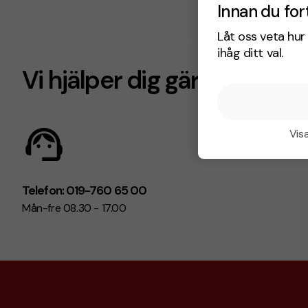
Innan du for
Låt oss veta hur 
ihåg ditt val.
Vi hjälper dig gärna!
Visa
Telefon: 019-760 65 00
Mån-fre 08.30 - 17.00