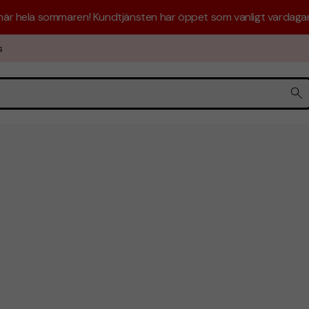
 här hela sommaren! Kundtjänsten har öppet som vanligt vardagar 
s