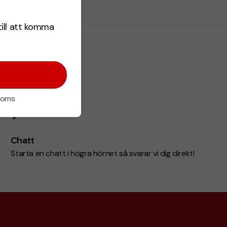
till att komma
 moms
Chatt
Starta en chatt i högra hörnet så svarar vi dig direkt!