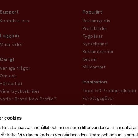
Support
Populärt
Kontakta oss
Reklamgodis
Profilkläder
Logga in
Tygpåsar
Nyckelband
Mina sidor
Reklampennor
Övrigt
Kepsar
Miljösmart
Vanliga frågor
Om oss
Inspiration
Hållbarhet
Topp 50 Profilprodukter
Våra trycktekniker
Företagsgåvor
Varför Brand New Profile?
Säsongsprodukter
Köpvillkor
Sekretesspolicy
r cookies
 för att anpassa innehållet och annonserna till användarna, tillhandahålla f
år trafik. Vi vidarebefordrar även sådana identifierare och annan informati