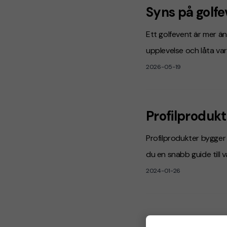
Syns på golfe
Ett golfevent är mer än 
upplevelse och låta var
2026-05-19
Profilprodukt
Profilprodukter bygger
du en snabb guide till v
2024-01-26