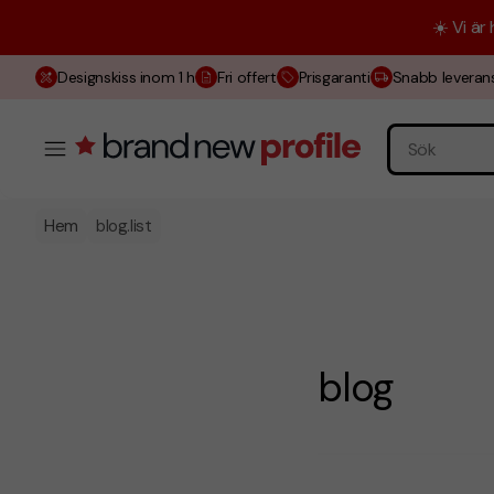
☀️ Vi är
Designskiss inom 1 h
Fri offert
Prisgaranti
Snabb leveran
Hem
blog.list
blog