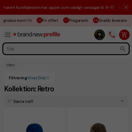
maren! Kundtjänsten har öppet som vanligt vardagar kl. 8–17.
☀️ Vi är 
ignskiss inom 1 h
Fri offert
Prisgaranti
Snabb leverans
Hem
Filtrering
Visa/Dölj
Kollektion: Retro
Bästa träff