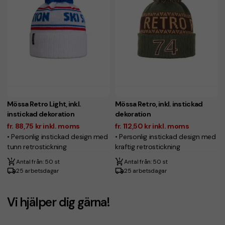
Mössa Retro Light, inkl.
Mössa Retro, inkl. instickad
instickad dekoration
dekoration
fr. 88,75 kr inkl. moms
fr. 112,50 kr inkl. moms
• Personlig instickad design med
• Personlig instickad design med
tunn retrostickning
kraftig retrostickning
Antal från: 50 st
Antal från: 50 st
25 arbetsdagar
25 arbetsdagar
Vi hjälper dig gärna!