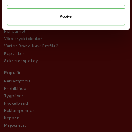
Övrigt
Vanliga frågor
Avvisa
Om oss
Hållbarhet
Våra trycktekniker
Varför Brand New Profile?
Köpvillkor
Sekretesspolicy
Populärt
Reklamgodis
Profilkläder
Tygpåsar
Nyckelband
Reklampennor
Kepsar
Miljösmart