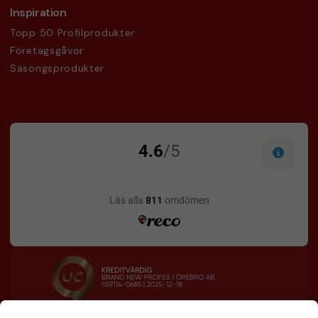
Inspiration
Topp 50 Profilprodukter
Företagsgåvor
Säsongsprodukter