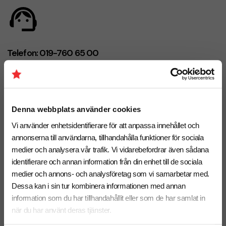
Telefon: 019-760 65 00
Mån-fre 08.30 - 17.00
Denna webbplats använder cookies
Mejl
Vi använder enhetsidentifierare för att anpassa innehållet och
info@brandnewprofile.com
annonserna till användarna, tillhandahålla funktioner för sociala
medier och analysera vår trafik. Vi vidarebefordrar även sådana
identifierare och annan information från din enhet till de sociala
medier och annons- och analysföretag som vi samarbetar med.
Dessa kan i sin tur kombinera informationen med annan
Chatt
information som du har tillhandahållit eller som de har samlat in
Starta en chatt i högra hörnet så svarar vi dig direkt!
när du har använt deras tjänster.