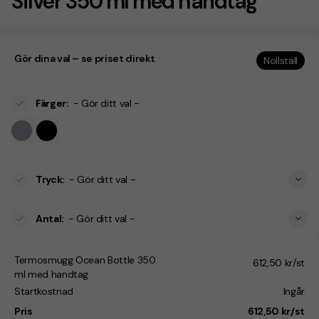
Silver 350 ml med handtag
Gör dina val – se priset direkt
Nollställ
Färger
:
- Gör ditt val -
Tryck
:
- Gör ditt val -
Antal
:
- Gör ditt val -
Termosmugg Ocean Bottle 350
612,50 kr/st
ml med handtag
Startkostnad
Ingår
Pris
612,50 kr/st