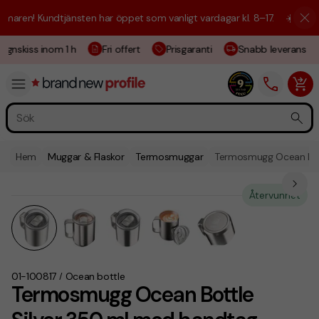
aren! Kundtjänsten har öppet som vanligt vardagar kl. 8–17.
☀️ Vi är h
ignskiss inom 1 h
Fri offert
Prisgaranti
Snabb leverans
Hem
Muggar & Flaskor
Termosmuggar
Termosmugg Ocean Bot
Återvunnet
01-100817
Ocean bottle
/
Termosmugg Ocean Bottle