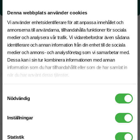
CO₂e -avtryck:
1,78804052836263 kg CO₂e / per styck
Denna webbplats använder cookies
Vi använder enhetsidentifierare för att anpassa innehållet och
annonserna till användarna, tillhandahålla funktioner för sociala
medier och analysera vår trafik. Vi vidarebefordrar även sådana
identifierare och annan information från din enhet till de sociala
medier och annons- och analysföretag som vi samarbetar med.
Dessa kan i sin tur kombinera informationen med annan
information som du har tillhandahållit eller som de har samlat in
när du har använt deras tjänster.
Designskiss inom 1 h
Samtyckesval
Nödvändig
Fri offert
Prisgaranti
Inställningar
Snabb leverans
Statistik