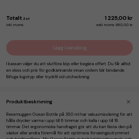
Totalt
1 225,00 kr
2
st
inkl. moms
exkl. moms 980,00 kr
Lägg i varukorg
I kassan väljer du att slutföra köp eller begära offert. Du får alltid
en skiss och pris för godkännande innan ordern blir bindande.
Bifoga logotyp eller tryckfil vid utcheckning.
Produktbeskrivning
Resemuggen Ocean Bottle på 350 ml har vakuumisolering för att
hålla drycker varma i upp till 8 timmar och kalla i upp till 18
timmar. Det ergonomiska handtaget gör att du kan fästa den på
väskor eller andra föremål för att optimera förvaringsutrymmet