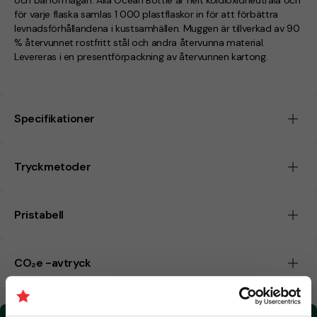
och bärförmågan. Alla Ocean Bottle är helt koldioxidneutrala och
för varje flaska samlas 1 000 plastflaskor in för att förbättra
levnadsförhållandena i kustsamhällen. Muggen är tillverkad av 90
% återvunnet rostfritt stål och andra återvunna material.
Levereras i en presentförpackning av återvunnen kartong.
Specifikationer
Tryckmetoder
Pristabell
CO₂e -avtryck