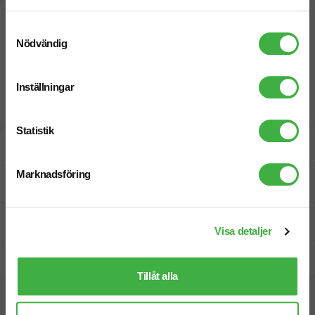
Samtyckesval
Nödvändig
Inställningar
Statistik
Designskiss inom 1 h
Marknadsföring
Fri offert
Prisgaranti
Visa detaljer
Snabb leverans
Tillåt alla
Vi hjälper dig gärna!