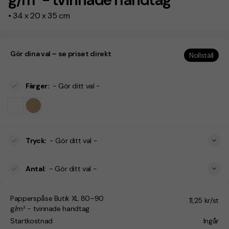
• 34 x 20 x 35 cm
Gör dina val – se priset direkt
Nollställ
Färger
:
- Gör ditt val -
Tryck
:
- Gör ditt val -
Antal
:
- Gör ditt val -
Papperspåse Butik XL 80–90
11,25 kr/st
g/m² - tvinnade handtag
Startkostnad
Ingår