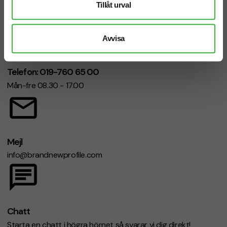
Tillåt urval
Avvisa
Telefon: 019-760 65 00
Mån-fre 08.30 - 17.00
Mejl
info@brandnewprofile.com
Chatt
Starta en chatt i högra hörnet så svarar vi dig direkt!