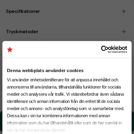
Specifikationer
Tryckmetoder
Pristabell
Denna webbplats använder cookies
CO₂e -avtryck
Vi använder enhetsidentifierare för att anpassa innehållet och
annonserna till användarna, tillhandahålla funktioner för sociala
medier och analysera vår trafik. Vi vidarebefordrar även sådana
Beräknad leveranstid:
10 arbetsdagar
24 Augusti
identifierare och annan information från din enhet till de sociala
Snabbare leverans? Kontakta oss.
medier och annons- och analysföretag som vi samarbetar med.
Dessa kan i sin tur kombinera informationen med annan
CO₂e -avtryck:
information som du har tillhandahållit eller som de har samlat in
0,0145284634280791 kg CO₂e / per styck
när du har använt deras tjänster.