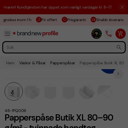
aren! Kundtjänsten har öppet som vanligt vardagar kl. 8–17.
☀️ Vi är h
ignskiss inom 1 h
Fri offert
Prisgaranti
Snabb leverans
Hem
Väskor & Påsar
Papperspåsar
Papperspåse Butik XL 80–
48-1PQ006
Papperspåse Butik XL 80–90
g/m² - tvinnade handtag