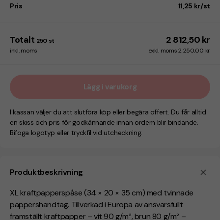
Pris
11,25 kr/st
Totalt
2 812,50 kr
250
st
inkl. moms
exkl. moms 2 250,00 kr
Lägg i varukorg
I kassan väljer du att slutföra köp eller begära offert. Du får alltid
en skiss och pris för godkännande innan ordern blir bindande.
Bifoga logotyp eller tryckfil vid utcheckning.
Produktbeskrivning
XL kraftpapperspåse (34 × 20 × 35 cm) med tvinnade
pappershandtag. Tillverkad i Europa av ansvarsfullt
framställt kraftpapper – vit 90 g/m², brun 80 g/m² –