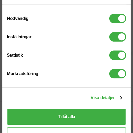
Samtyckesval
Nödvändig
Inställningar
Statistik
Designskiss inom 1 h
Marknadsföring
Fri offert
Prisgaranti
Visa detaljer
Snabb leverans
Tillåt alla
Vi hjälper dig gärna!