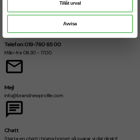
Tillåt urval
Avvisa
Telefon: 019-760 65 00
Mån-fre 08.30 - 17.00
Mejl
info@brandnewprofile.com
Chatt
Starta en chatt i högra hörnet så svarar vi dig direkt!