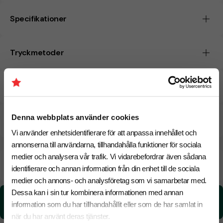
Specifikationer
Tryckmetoder
Pristabell
Denna webbplats använder cookies
CO₂e -avtryck
Vi använder enhetsidentifierare för att anpassa innehållet och
annonserna till användarna, tillhandahålla funktioner för sociala
medier och analysera vår trafik. Vi vidarebefordrar även sådana
Beräknad leveranstid:
10 arbetsdagar
24 Augusti
identifierare och annan information från din enhet till de sociala
Snabbare leverans? Kontakta oss.
medier och annons- och analysföretag som vi samarbetar med.
Dessa kan i sin tur kombinera informationen med annan
CO₂e -avtryck:
information som du har tillhandahållit eller som de har samlat in
0,0145284634280791 kg CO₂e / per styck
när du har använt deras tjänster.