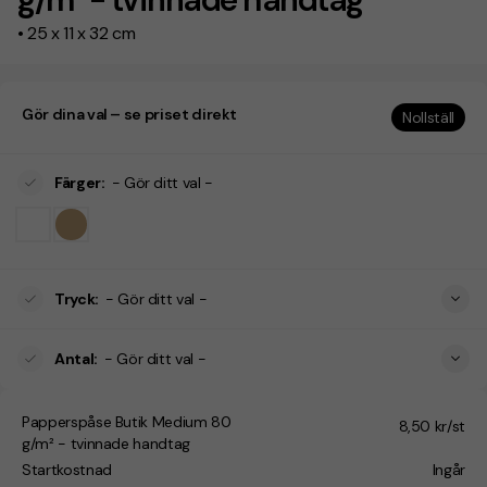
• 25 x 11 x 32 cm
Gör dina val – se priset direkt
Nollställ
Färger
:
- Gör ditt val -
Tryck
:
- Gör ditt val -
Antal
:
- Gör ditt val -
Papperspåse Butik Medium 80
8,50 kr/st
g/m² - tvinnade handtag
Startkostnad
Ingår