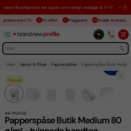
aren! Kundtjänsten har öppet som vanligt vardagar kl. 8–17.
☀️ Vi är h
ignskiss inom 1 h
Fri offert
Prisgaranti
Snabb leverans
Hem
Väskor & Påsar
Papperspåsar
Papperspåse Butik Medium
Populär
48-1PQ002
Papperspåse Butik Medium 80
g/m² - tvinnade handtag