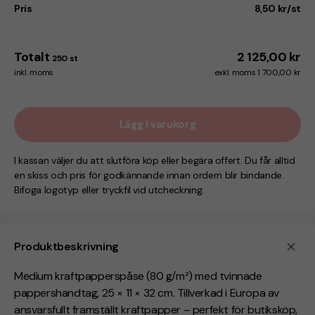
Pris
8,50 kr/st
Totalt
2 125,00 kr
250
st
inkl. moms
exkl. moms 1 700,00 kr
Lägg i varukorg
I kassan väljer du att slutföra köp eller begära offert. Du får alltid
en skiss och pris för godkännande innan ordern blir bindande.
Bifoga logotyp eller tryckfil vid utcheckning.
Produktbeskrivning
Medium kraftpapperspåse (80 g/m²) med tvinnade
pappershandtag, 25 × 11 × 32 cm. Tillverkad i Europa av
ansvarsfullt framställt kraftpapper – perfekt för butiksköp,